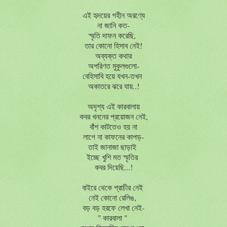
এই হৃদয়ের গহীন অরণ্যে
না জানি কত-
স্মৃতি দাফন করেছি,
তার কোনো হিসাব নেই!
অব্যক্ত কথার
অপরিণত মুকুলগুলো-
বেহিসাবি হয়ে যখন-তখন
অকাতরে ঝরে যায়..!
অদৃশ্য এই কারবালায়
কবর খননের প্রয়োজন নেই,
বাঁশ কাটতেও হয় না
লাগে না কাফনের কাপড়-
তাই জানাজা ছাড়াই
ইচ্ছে খুশি মত স্মৃতির
কবর দিয়েছি...!
বাইরে থেকে প্রাচীর নেই
নেই কোনো রেলিঙ,
বড় বড় হরফে লেখা নেই-
" কারবালা "