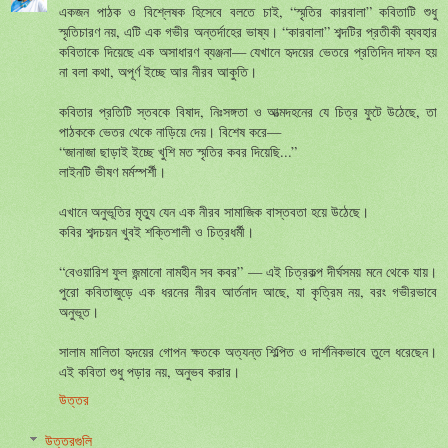
একজন পাঠক ও বিশ্লেষক হিসেবে বলতে চাই, “স্মৃতির কারবালা” কবিতাটি শুধু
স্মৃতিচারণ নয়, এটি এক গভীর অন্তর্দাহের ভাষ্য। “কারবালা” শব্দটির প্রতীকী ব্যবহার
কবিতাকে দিয়েছে এক অসাধারণ ব্যঞ্জনা— যেখানে হৃদয়ের ভেতরে প্রতিদিন দাফন হয়
না বলা কথা, অপূর্ণ ইচ্ছে আর নীরব আকুতি।
কবিতার প্রতিটি স্তবকে বিষাদ, নিঃসঙ্গতা ও আত্মদহনের যে চিত্র ফুটে উঠেছে, তা
পাঠককে ভেতর থেকে নাড়িয়ে দেয়। বিশেষ করে—
“জানাজা ছাড়াই ইচ্ছে খুশি মত স্মৃতির কবর দিয়েছি...”
লাইনটি ভীষণ মর্মস্পর্শী।
এখানে অনুভূতির মৃত্যু যেন এক নীরব সামাজিক বাস্তবতা হয়ে উঠেছে।
কবির শব্দচয়ন খুবই শক্তিশালী ও চিত্রধর্মী।
“বেওয়ারিশ ফুল জন্মানো নামহীন সব কবর” — এই চিত্রকল্প দীর্ঘসময় মনে থেকে যায়।
পুরো কবিতাজুড়ে এক ধরনের নীরব আর্তনাদ আছে, যা কৃত্রিম নয়, বরং গভীরভাবে
অনুভূত।
সালাম মালিতা হৃদয়ের গোপন ক্ষতকে অত্যন্ত শিল্পিত ও দার্শনিকভাবে তুলে ধরেছেন।
এই কবিতা শুধু পড়ার নয়, অনুভব করার।
উত্তর
উত্তরগুলি