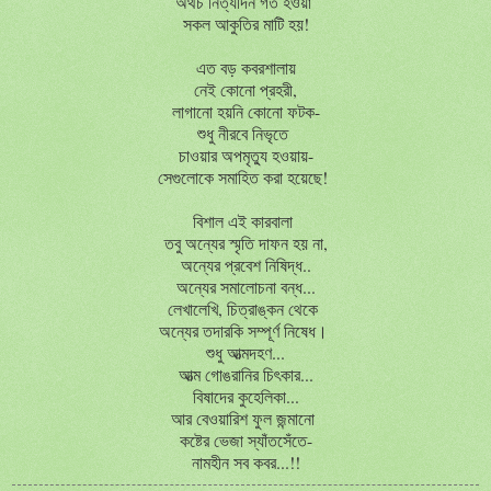
অথচ নিত্যদিন গত হওয়া
সকল আকুতির মাটি হয়!
এত বড় কবরশালায়
নেই কোনো প্রহরী,
লাগানো হয়নি কোনো ফটক-
শুধু নীরবে নিভৃতে
চাওয়ার অপমৃত্যু হওয়ায়-
সেগুলোকে সমাহিত করা হয়েছে!
বিশাল এই কারবালা
তবু অন্যের স্মৃতি দাফন হয় না,
অন্যের প্রবেশ নিষিদ্ধ..
অন্যের সমালোচনা বন্ধ...
লেখালেখি, চিত্রাঙ্কন থেকে
অন্যের তদারকি সম্পূর্ণ নিষেধ।
শুধু আত্মদহণ...
আত্ম গোঙরানির চিৎকার...
বিষাদের কুহেলিকা...
আর বেওয়ারিশ ফুল জন্মানো
কষ্টের ভেজা স্যাঁতসেঁতে-
নামহীন সব কবর...!!