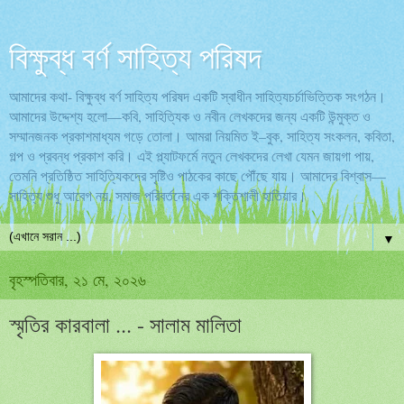
বিক্ষুব্ধ বর্ণ সাহিত্য পরিষদ
আমাদের কথা- বিক্ষুব্ধ বর্ণ সাহিত্য পরিষদ একটি স্বাধীন সাহিত্যচর্চাভিত্তিক সংগঠন।
আমাদের উদ্দেশ্য হলো—কবি, সাহিত্যিক ও নবীন লেখকদের জন্য একটি উন্মুক্ত ও
সম্মানজনক প্রকাশমাধ্যম গড়ে তোলা। আমরা নিয়মিত ই–বুক, সাহিত্য সংকলন, কবিতা,
গল্প ও প্রবন্ধ প্রকাশ করি। এই প্ল্যাটফর্মে নতুন লেখকদের লেখা যেমন জায়গা পায়,
তেমনি প্রতিষ্ঠিত সাহিত্যিকদের সৃষ্টিও পাঠকের কাছে পৌঁছে যায়। আমাদের বিশ্বাস—
সাহিত্য শুধু আবেগ নয়, সমাজ পরিবর্তনের এক শক্তিশালী হাতিয়ার।
▼
বৃহস্পতিবার, ২১ মে, ২০২৬
স্মৃতির কারবালা ... - সালাম মালিতা