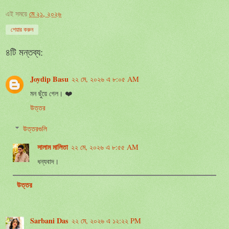
এই সময়ে
মে ২১, ২০২৬
শেয়ার করুন
৪টি মন্তব্য:
Joydip Basu
২২ মে, ২০২৬ এ ৮:০৫ AM
মন ছুঁয়ে গেল। ❤️
উত্তর
উত্তরগুলি
সালাম মালিতা
২২ মে, ২০২৬ এ ৮:৫৫ AM
ধন্যবাদ।
উত্তর
Sarbani Das
২২ মে, ২০২৬ এ ১২:২২ PM