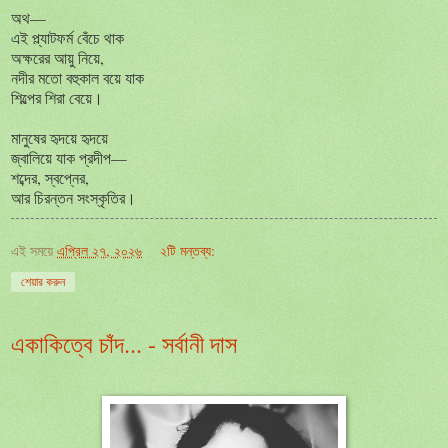
অথ—
এই প্ল্যাটফর্ম বেঁচে থাক
অক্ষরের আয়ু নিয়ে,
নদীর মতো বহুকাল বয়ে যাক
শিল্পের শিরা বেয়ে।
মানুষের হৃদয়ে হৃদয়ে
জ্বালিয়ে যাক প্রদীপ—
শব্দের, স্বপ্নের,
আর চিরন্তন সংস্কৃতির।
এই সময়ে
এপ্রিল ২৭, ২০২৬
২টি মন্তব্য:
শেয়ার করুন
একাকিত্বে চাঁদ... - সর্বানী দাস