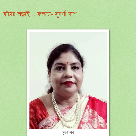
বাঁচার লড়াই... কলমে- সুবর্ণা দাশ
সুবর্ণা দাশ