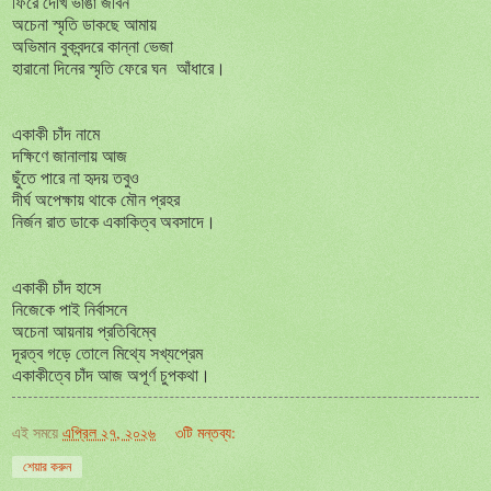
ফিরে দেখি ভাঙা জীবন
অচেনা স্মৃতি ডাকছে আমায়
অভিমান বুকবন্দরে কান্না ভেজা
হারানো দিনের স্মৃতি ফেরে ঘন আঁধারে।
একাকী চাঁদ নামে
দক্ষিণে জানালায় আজ
ছুঁতে পারে না হৃদয় তবুও
দীর্ঘ অপেক্ষায় থাকে মৌন প্রহর
নির্জন রাত ডাকে একাকিত্ব অবসাদে।
একাকী চাঁদ হাসে
নিজেকে পাই নির্বাসনে
অচেনা আয়নায় প্রতিবিম্বে
দূরত্ব গড়ে তোলে মিথ্যে সখ্যপ্রেম
একাকীত্বে চাঁদ আজ অপূর্ণ চুপকথা।
এই সময়ে
এপ্রিল ২৭, ২০২৬
৩টি মন্তব্য:
শেয়ার করুন