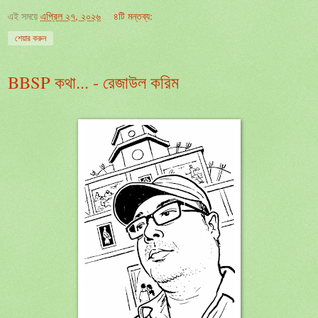
এই সময়ে
এপ্রিল ২৭, ২০২৬
৪টি মন্তব্য:
শেয়ার করুন
BBSP কথা... - রেজাউল করিম