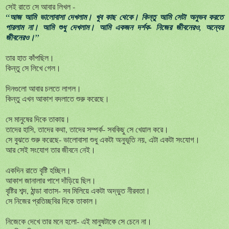
সেই রাতে সে আবার লিখল -
“আজ আমি ভালোবাসা দেখলাম। খুব কাছ থেকে। কিন্তু আমি সেটা অনুভব করতে
পারলাম না। আমি শুধু দেখলাম। আমি একজন দর্শক- নিজের জীবনেরও, অন্যের
জীবনেরও।”
তার হাত কাঁপছিল।
কিন্তু সে লিখে গেল।
দিনগুলো আবার চলতে লাগল।
কিন্তু এখন আকাশ বদলাতে শুরু করেছে।
সে মানুষের দিকে তাকায়।
তাদের হাসি, তাদের কথা, তাদের সম্পর্ক- সবকিছু সে খেয়াল করে।
সে বুঝতে শুরু করেছে- ভালোবাসা শুধু একটা অনুভূতি নয়, এটা একটা সংযোগ।
আর সেই সংযোগ তার জীবনে নেই।
একদিন রাতে বৃষ্টি হচ্ছিল।
আকাশ জানালার পাশে দাঁড়িয়ে ছিল।
বৃষ্টির শব্দ, ঠান্ডা বাতাস- সব মিলিয়ে একটা অদ্ভুত নীরবতা।
সে নিজের প্রতিচ্ছবির দিকে তাকাল।
নিজেকে দেখে তার মনে হলো- এই মানুষটাকে সে চেনে না।