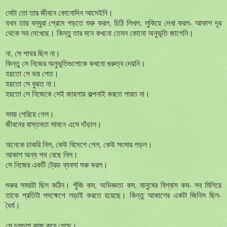
সেটা তো তার জীবনে কোনোদিন আসেইনি।
যখন তার বন্ধুরা প্রেমে পড়তে শুরু করল, চিঠি লিখল, লুকিয়ে দেখা করল- আকাশ দূর
থেকে সব দেখেছে। কিন্তু তার মনে কখনো তেমন কোনো অনুভূতি জাগেনি।
না, সে পাথর ছিল না।
কিন্তু সে নিজের অনুভূতিগুলোকে কখনো গুরুত্ব দেয়নি।
হয়তো সে ভয় পেত।
হয়তো সে বুঝত না।
হয়তো সে নিজেকে সেই জায়গায় কল্পনাই করতে পারত না।
সময় পেরিয়ে গেল।
জীবনের বাস্তবতা সামনে এসে দাঁড়াল।
অনেকে চাকরি নিল, কেউ বিদেশে গেল, কেউ সংসার গড়ল।
আকাশ অন্য পথ বেছে নিল।
সে নিজের একটি ট্রেড ব্যবসা শুরু করল।
শুরুর সময়টা ছিল কঠিন। পুঁজি কম, অভিজ্ঞতা কম, মানুষের বিশ্বাস কম- সব মিলিয়ে
তাকে প্রতিটা পদক্ষেপে লড়াই করতে হয়েছে। কিন্তু আকাশের একটা জিনিস ছিল-
ধৈর্য।
সে চুপচাপ কাজ করে গেছে।