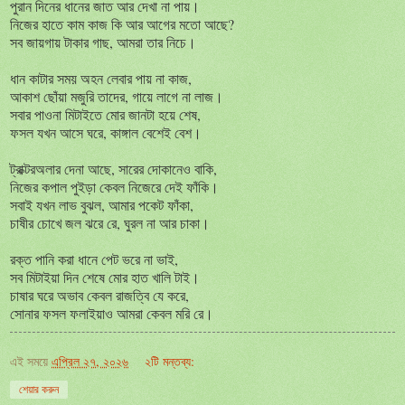
পুরান দিনের ধানের জাত আর দেখা না পায়।
নিজের হাতে কাম কাজ কি আর আগের মতো আছে?
সব জায়গায় টাকার গাছ, আমরা তার নিচে।
ধান কাটার সময় অহন লেবার পায় না কাজ,
আকাশ ছোঁয়া মজুরি তাদের, গায়ে লাগে না লাজ।
সবার পাওনা মিটাইতে মোর জানটা হয়ে শেষ,
ফসল যখন আসে ঘরে, কাঙ্গাল বেশেই বেশ।
ট্রাক্টরঅলার দেনা আছে, সারের দোকানেও বাকি,
নিজের কপাল পুইড়া কেবল নিজেরে দেই ফাঁকি।
সবাই যখন লাভ বুঝল, আমার পকেট ফাঁকা,
চাষীর চোখে জল ঝরে রে, ঘুরল না আর চাকা।
রক্ত পানি করা ধানে পেট ভরে না ভাই,
সব মিটাইয়া দিন শেষে মোর হাত খালি টাই।
চাষার ঘরে অভাব কেবল রাজত্বি যে করে,
সোনার ফসল ফলাইয়াও আমরা কেবল মরি রে।
এই সময়ে
এপ্রিল ২৭, ২০২৬
২টি মন্তব্য:
শেয়ার করুন