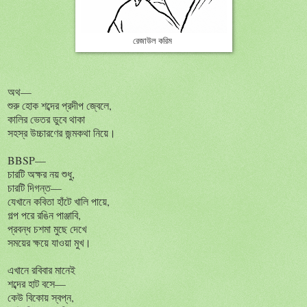
রেজাউল করিম
অথ—
শুরু হোক শব্দের প্রদীপ জ্বেলে,
কালির ভেতর ডুবে থাকা
সহস্র উচ্চারণের জন্মকথা নিয়ে।
BBSP—
চারটি অক্ষর নয় শুধু,
চারটি দিগন্ত—
যেখানে কবিতা হাঁটে খালি পায়ে,
গল্প পরে রঙিন পাঞ্জাবি,
প্রবন্ধ চশমা মুছে দেখে
সময়ের ক্ষয়ে যাওয়া মুখ।
এখানে রবিবার মানেই
শব্দের হাট বসে—
কেউ বিকোয় স্বপ্ন,