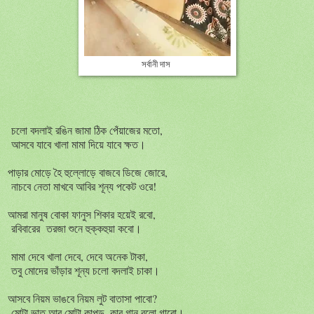
সর্বানী দাস
চলো বদলাই রঙিন জামা ঠিক পেঁয়াজের মতো,
আসবে যাবে খালা মামা দিয়ে যাবে ক্ষত।
পাড়ার মোড়ে হৈ হুল্লোড়ে বাজবে ডিজে জোরে,
নাচবে নেতা মাখবে আবির শূন্য পকেট ওরে!
আমরা মানুষ বোকা ফানুস শিকার হয়েই রবো,
রবিবারের তরজা শুনে হুক্কহুয়া কবো।
মামা দেবে খালা দেবে, দেবে অনেক টাকা,
তবু মোদের ভাঁড়ার শূন্য চলো বদলাই চাকা।
আসবে নিয়ম ভাঙবে নিয়ম লুট বাতাসা পাবো?
মোটা ভাত আর মোটা কাপড়, কার গান বলো গাবো।