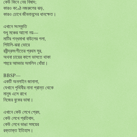
কেউ কিনে নেয় বিষাদ;
কারও কণ্ঠে নজরুলের ঝড়,
কারও চোখে জীবনানন্দের ধানক্ষেত।
এখানে সংস্কৃতি
শুধু মঞ্চের আলো নয়—
মাটির গন্ধমাখা বাউলের গলা,
শিউলি-ঝরা ভোরে
রবীন্দ্রসংগীতের প্রথম সুর,
অথবা চায়ের কাপে ভাসতে থাকা
শহুরে আড্ডার অমলিন ধোঁয়া।
BBSP—
একটি অনলাইন জানালা,
যেখানে পৃথিবীর নানা প্রান্ত থেকে
মানুষ এসে রাখে
নিজের বুকের ভাষা।
এখানে কেউ লেখে প্রেম,
কেউ লেখে প্রতিবাদ,
কেউ লেখে ভাঙা সময়ের
রক্তাক্ত ইতিহাস।