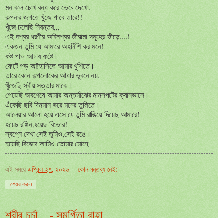
মন বলে চোখ বন্ধ করে ভেবে দেখো,
কল্পনার জগতে খুঁজে পাবে তারে!!
খুঁজে চলেছি নিরন্তর,,,
এই নশ্বর ধরণীর অবিনশ্বর জীবাত্মা সমূহের ভীড়ে,,,,!
একজন তুমি যে আমারে অহর্নিশি কর মনে!
কষ্ট পাও আমার কষ্টে।
ফেটে পড় অট্টহাসিতে আমার খুশিতে।
তারে কোন কল্পলোকের আঁধার ভুবনে নয়,
খুঁজেছি স্বীয় সত্তার মাঝে।
পেয়েছি অবশেষে আমার অন্তর্মাঝের মানসপটের ক্যানভাসে।
এঁকেছি ছবি দিনমান ভরে মনের তুলিতে।
আলেয়ার আলো হয়ে এসে যে তুমি রাঙিয়ে দিয়েছ আমারে!
হয়েছ রঙিন,হয়েছ বিভোর!
স্বপ্নে দেখা সেই তুমিও,সেই রঙে।
হয়েছি বিভোর আমিও তোমার মোহে।
এই সময়ে
এপ্রিল ২৭, ২০২৬
কোন মন্তব্য নেই:
শেয়ার করুন
শরীর চর্চা... - সমর্পিতা রাহা