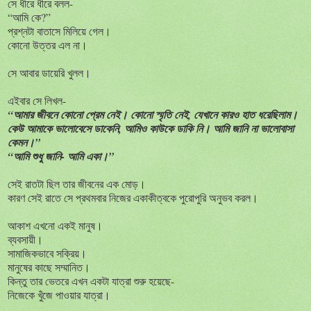
সে ধীরে ধীরে বলল-
“আমি কে?”
প্রশ্নটা বাতাসে মিলিয়ে গেল।
কোনো উত্তর এল না।
সে আবার ডায়েরি খুলল।
এইবার সে লিখল-
“আমার জীবনে কোনো প্রেম নেই। কোনো স্মৃতি নেই, যেখানে কারও হাত ধরেছিলাম।
কেউ আমাকে ভালোবেসে ডাকেনি, আমিও কাউকে ডাকি নি। আমি জানি না ভালোবাসা
কেমন।”
“আমি শুধু জানি- আমি একা।”
সেই রাতটা ছিল তার জীবনের এক মোড়।
কারণ সেই রাতে সে প্রথমবার নিজের একাকীত্বকে পুরোপুরি অনুভব করল।
আকাশ এখনো একই মানুষ।
ব্যবসায়ী।
সামাজিকভাবে সক্রিয়।
মানুষের কাছে সম্মানিত।
কিন্তু তার ভেতরে এখন একটা যাত্রা শুরু হয়েছে-
নিজেকে খুঁজে পাওয়ার যাত্রা।