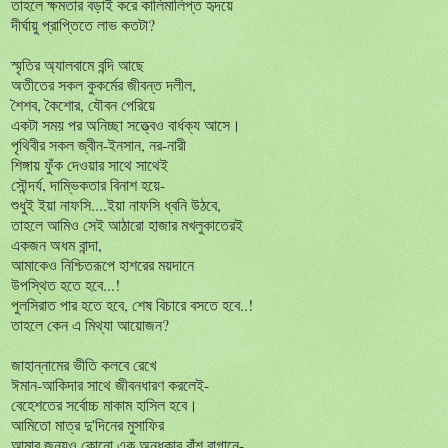
তাহলে ক্ষমতার বড়াই করে কালিমালিপ্ত হৃদয়ে
দীর্ঘায়ু প্রাপ্তিতে লাভ কতটা?
স্মৃতির অ্যালবামে বন্দি আছে
অতীতের সকল কুকর্মের জীবন্ত দলীল,
শৈশব, কৈশোর, যৌবন পেরিয়ে
একটা সময় পর অনিচ্ছা সত্ত্বেও বার্ধক্য আসে।
পৃথিবীর সকল জ্বীন-ইনসান, নর-নারী
শিঙ্গায় ফুঁক দেওয়ার সাথে সাথেই
সৌন্দর্য, দাম্ভিকতার বিনাশ হয়ে-
শুধুই ইয়া নাফসি....ইয়া নাফসি ধ্বনি উঠবে,
তাহলে আমিও সেই আঠারো হাজার মখলুকাতেরই
একজন অধম বান্দা,
আমাকেও নিশ্চিতরূপে হাশরের ময়দানে
উপস্থিত হতে হবে...!
পুলসিরাত পার হতে হবে, শেষ বিচারে বসতে হবে..!
তাহলে কেন এ মিথ্যা আয়োজন?
জাহান্নামের ভীতি কলবে রেখে
ঈমান-আকিদার সাথে জীবনধারণ করলেই-
বেহেশতের সর্বোচ্চ মাকাম হাসিল হবে।
আমিতো মাত্র দু'দিনের মুসাফির
আমার জন্যও কোনো এক অন্ধকার বাঁশ বাগানে-