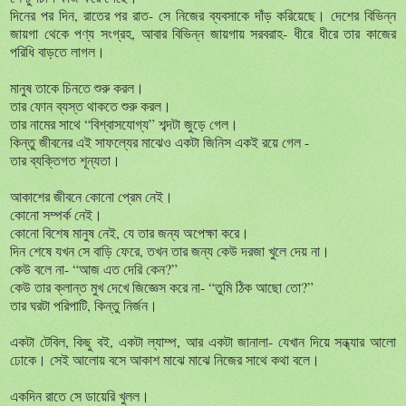
দিনের পর দিন, রাতের পর রাত- সে নিজের ব্যবসাকে দাঁড় করিয়েছে। দেশের বিভিন্ন
জায়গা থেকে পণ্য সংগ্রহ, আবার বিভিন্ন জায়গায় সরবরাহ- ধীরে ধীরে তার কাজের
পরিধি বাড়তে লাগল।
মানুষ তাকে চিনতে শুরু করল।
তার ফোন ব্যস্ত থাকতে শুরু করল।
তার নামের সাথে “বিশ্বাসযোগ্য” শব্দটা জুড়ে গেল।
কিন্তু জীবনের এই সাফল্যের মাঝেও একটা জিনিস একই রয়ে গেল -
তার ব্যক্তিগত শূন্যতা।
আকাশের জীবনে কোনো প্রেম নেই।
কোনো সম্পর্ক নেই।
কোনো বিশেষ মানুষ নেই, যে তার জন্য অপেক্ষা করে।
দিন শেষে যখন সে বাড়ি ফেরে, তখন তার জন্য কেউ দরজা খুলে দেয় না।
কেউ বলে না- “আজ এত দেরি কেন?”
কেউ তার ক্লান্ত মুখ দেখে জিজ্ঞেস করে না- “তুমি ঠিক আছো তো?”
তার ঘরটা পরিপাটি, কিন্তু নির্জন।
একটা টেবিল, কিছু বই, একটা ল্যাম্প, আর একটা জানালা- যেখান দিয়ে সন্ধ্যার আলো
ঢোকে। সেই আলোয় বসে আকাশ মাঝে মাঝে নিজের সাথে কথা বলে।
একদিন রাতে সে ডায়েরি খুলল।