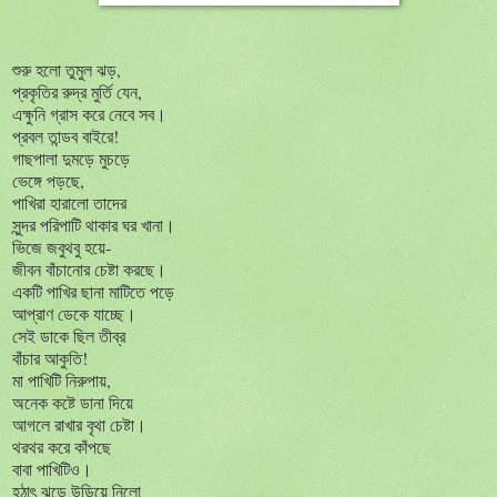
শুরু হলো তুমুল ঝড়,
প্রকৃতির রুদ্র মুর্তি যেন,
এক্ষুনি গ্রাস করে নেবে সব।
প্রবল তান্ডব বাইরে!
গাছপালা দুমড়ে মুচড়ে
ভেঙ্গে পড়ছে,
পাখিরা হারালো তাদের
সুন্দর পরিপাটি থাকার ঘর খানা।
ভিজে জবুথবু হয়ে-
জীবন বাঁচানোর চেষ্টা করছে।
একটি পাখির ছানা মাটিতে পড়ে
আপ্রাণ ডেকে যাচ্ছে।
সেই ডাকে ছিল তীব্র
বাঁচার আকুতি!
মা পাখিটি নিরুপায়,
অনেক কষ্টে ডানা দিয়ে
আগলে রাখার বৃথা চেষ্টা।
থরথর করে কাঁপছে
বাবা পাখিটিও।
হঠাৎ ঝড়ে উড়িয়ে নিলো