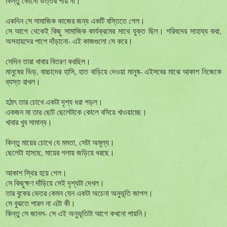
কিন্তু কোনো উত্তর পায় না।
একদিন সে সামাজিক কাজের জন্য একটি বস্তিতে গেল।
সে আগে থেকেই কিছু সামাজিক কার্যক্রমের সাথে যুক্ত ছিল। গরিবদের সাহায্য করা,
অসহায়দের পাশে দাঁড়ানো- এই কাজগুলো সে করে।
সেদিন তারা খাবার বিতরণ করছিল।
মানুষের ভিড়, বাচ্চাদের হাসি, হাত বাড়িয়ে দেওয়া মানুষ- এইসবের মাঝে আকাশ নিজেকে
ব্যস্ত রাখল।
হঠাৎ তার চোখে একটা দৃশ্য ধরা পড়ল।
একজন মা তার ছোট ছেলেটাকে কোলে বসিয়ে খাওয়াচ্ছে।
খাবার খুব সামান্য।
কিন্তু মায়ের চোখে যে মমতা, সেটা অমূল্য।
ছেলেটা হাসছে, মায়ের গলায় জড়িয়ে ধরছে।
আকাশ স্থির হয়ে গেল।
সে কিছুক্ষণ দাঁড়িয়ে সেই দৃশ্যটা দেখল।
তার বুকের ভেতর কেমন যেন একটা অচেনা অনুভূতি জাগল।
সে বুঝতে পারল না এটা কী।
কিন্তু সে জানল- সে এই অনুভূতিটা আগে কখনো পায়নি।