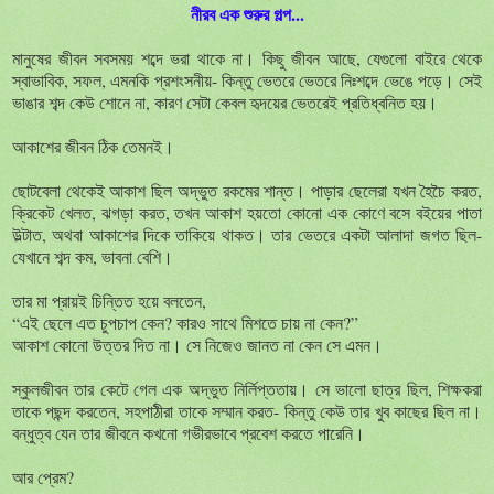
নীরব এক শুরুর গল্প...
মানুষের জীবন সবসময় শব্দে ভরা থাকে না। কিছু জীবন আছে, যেগুলো বাইরে থেকে
স্বাভাবিক, সফল, এমনকি প্রশংসনীয়- কিন্তু ভেতরে ভেতরে নিঃশব্দে ভেঙে পড়ে। সেই
ভাঙার শব্দ কেউ শোনে না, কারণ সেটা কেবল হৃদয়ের ভেতরেই প্রতিধ্বনিত হয়।
আকাশের জীবন ঠিক তেমনই।
ছোটবেলা থেকেই আকাশ ছিল অদ্ভুত রকমের শান্ত। পাড়ার ছেলেরা যখন হৈচৈ করত,
ক্রিকেট খেলত, ঝগড়া করত, তখন আকাশ হয়তো কোনো এক কোণে বসে বইয়ের পাতা
উল্টাত, অথবা আকাশের দিকে তাকিয়ে থাকত। তার ভেতরে একটা আলাদা জগত ছিল-
যেখানে শব্দ কম, ভাবনা বেশি।
তার মা প্রায়ই চিন্তিত হয়ে বলতেন,
“এই ছেলে এত চুপচাপ কেন? কারও সাথে মিশতে চায় না কেন?”
আকাশ কোনো উত্তর দিত না। সে নিজেও জানত না কেন সে এমন।
স্কুলজীবন তার কেটে গেল এক অদ্ভুত নির্লিপ্ততায়। সে ভালো ছাত্র ছিল, শিক্ষকরা
তাকে পছন্দ করতেন, সহপাঠীরা তাকে সম্মান করত- কিন্তু কেউ তার খুব কাছের ছিল না।
বন্ধুত্ব যেন তার জীবনে কখনো গভীরভাবে প্রবেশ করতে পারেনি।
আর প্রেম?