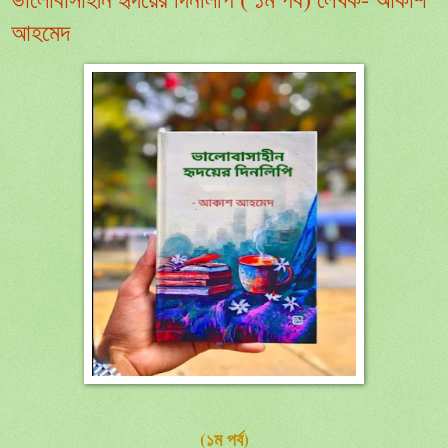
আহমেদ
(১ম পর্ব)