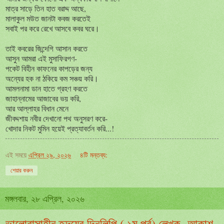
মাত্র সাড়ে তিন হাত বরাদ্দ আছে,
মালাকুল মউত জানটা কবজ করতেই
সবাই পর করে রেখে আসবে কবর ঘরে।
তাই কবরের জিন্দেগি আসান করতে
আসুন আমরা এই মুসাফিরগণ-
পকেট বিহীন কাফনের কাপড়ের জন্য
অন্যের হক না ঠকিয়ে কম সঞ্চয় করি।
আমলনামা ডান হাতে গ্রহণ করতে
জাহান্নামের আজাবের ভয় করি,
আর আল্লাহর বিধান মেনে
জীবদ্দশায় নবীর দেখানো পথ অনুসরণ করে-
খোদার নিকট মুমিন হয়েই প্রত্যাবর্তন করি...!
এই সময়ে
এপ্রিল ২৯, ২০২৬
৪টি মন্তব্য:
শেয়ার করুন
মঙ্গলবার, ২৮ এপ্রিল, ২০২৬
ভালোবাসাহীন হৃদয়ের দিনলিপি ( ১ম পর্ব) লেখক- আকাশ