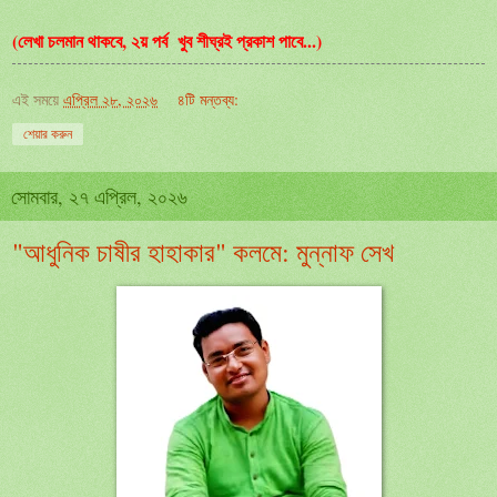
(লেখা চলমান থাকবে, ২য় পর্ব খুব শীঘ্রই প্রকাশ পাবে...)
এই সময়ে
এপ্রিল ২৮, ২০২৬
৪টি মন্তব্য:
শেয়ার করুন
সোমবার, ২৭ এপ্রিল, ২০২৬
"আধুনিক চাষীর হাহাকার" কলমে: মুন্নাফ সেখ