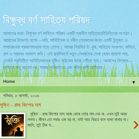
বিক্ষুব্ধ বর্ণ সাহিত্য পরিষদ
আমাদের কথা- বিক্ষুব্ধ বর্ণ সাহিত্য পরিষদ একটি স্বাধীন সাহিত্যচর্চাভিত্তিক সংগঠন।
আমাদের উদ্দেশ্য হলো—কবি, সাহিত্যিক ও নবীন লেখকদের জন্য একটি উন্মুক্ত ও
সম্মানজনক প্রকাশমাধ্যম গড়ে তোলা। আমরা নিয়মিত ই–বুক, সাহিত্য সংকলন, কবিতা,
গল্প ও প্রবন্ধ প্রকাশ করি। এই প্ল্যাটফর্মে নতুন লেখকদের লেখা যেমন জায়গা পায়,
তেমনি প্রতিষ্ঠিত সাহিত্যিকদের সৃষ্টিও পাঠকের কাছে পৌঁছে যায়। আমাদের বিশ্বাস—
সাহিত্য শুধু আবেগ নয়, সমাজ পরিবর্তনের এক শক্তিশালী হাতিয়ার।
▼
শনিবার, ৮ আগস্ট, ২০২৬
মুক্তি - রাজ কিশোর দাস
মুক্তি - রাজ কিশোর দাস আজ থেকে তোর নাম নেব না, এখন তুই অন্য
›
ললনা। জীবন তো সবার এক হয় না, তাই আর বিরহে বসে থাকা মানায় না।
জানি, তুই ঠিক স...