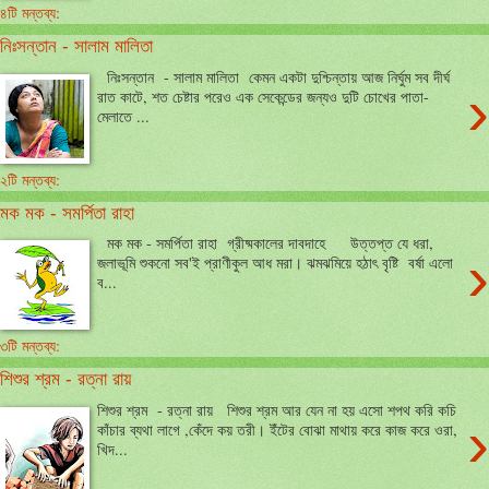
৪টি মন্তব্য:
নিঃসন্তান - সালাম মালিতা
নিঃসন্তান - সালাম মালিতা কেমন একটা দুশ্চিন্তায় আজ নির্ঘুম সব দীর্ঘ
›
রাত কাটে, শত চেষ্টার পরেও এক সেকেন্ডের জন্যও দুটি চোখের পাতা-
মেলাতে ...
২টি মন্তব্য:
মক মক - সমর্পিতা রাহা
মক মক - সমর্পিতা রাহা গ্রীষ্মকালের দাবদাহে উত্তপ্ত যে ধরা,
›
জলাভূমি শুকনো সব'ই প্রাণীকুল আধ মরা। ঝমঝমিয়ে হঠাৎ বৃষ্টি বর্ষা এলো
ব...
৩টি মন্তব্য:
শিশুর শ্রম - রত্না রায়
শিশুর শ্রম - রত্না রায় শিশুর শ্রম আর যেন না হয় এসো শপথ করি কচি
›
কাঁচার ব্যথা লাগে ,কেঁদে কয় তরী। ইঁটের বোঝা মাথায় করে কাজ করে ওরা,
খিদ...