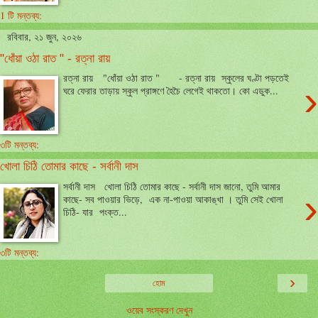
1 টি মন্তব্য:
রবিবার, ২১ জুন, ২০২৬
"ধোঁয়া ওঠা রাত " - রত্না রায়
রত্না রায় "ধোঁয়া ওঠা রাত " - রত্না রায় স্কুলের ঘণ্টা পড়তেই
›
ঘরে ফেরার তাড়ায় স্কুল প্রাঙ্গণে হৈচৈ লেগেই থাকতো। কো এডুক...
৩টি মন্তব্য:
খোলা চিঠি তোমার কাছে - সর্বানী দাস
সর্বানী দাস খোলা চিঠি তোমার কাছে - সর্বানী দাস জানো, তুমি আমার
›
কাছে- সব পাওয়ার ভিড়ে, এক না-পাওয়া আকাঙ্খা । তুমি সেই খোলা
চিঠি- যার পংক্ত...
৩টি মন্তব্য:
›
হোম
ওয়েব সংস্করণ দেখুন