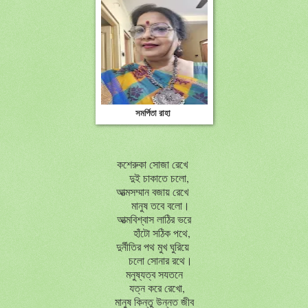
সমর্পিতা রাহা
কশেরুকা সোজা রেখে
দুই চাকাতে চলো,
আত্মসম্মান বজায় রেখে
মানুষ তবে বলো।
আত্মবিশ্বাস লাঠির ভরে
হাঁটো সঠিক পথে,
দুর্নীতির পথ মুখ ঘুরিয়ে
চলো সোনার রথে।
মনুষ্যত্ব সযতনে
যত্ন করে রেখো,
মানুষ কিন্তু উন্নত জীব