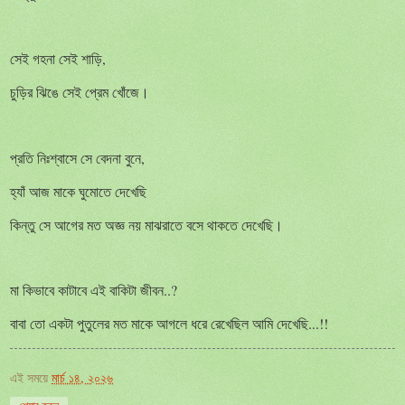
,
সেই
গহনা
সেই
শাড়ি
চুড়ির
ঝিঙে
সেই
প্রেম
খোঁজে।
,
প্রতি
নিঃশ্বাসে
সে
বেদনা
বুনে
হ্যাঁ
আজ
মাকে
ঘুমোতে
দেখেছি
কিন্তু
সে
আগের
মত
অজ্ঞ
নয়
মাঝরাতে
বসে
থাকতে
দেখেছি।
..?
মা
কিভাবে
কাটাবে
এই
বাকিটা
জীবন
...!!
বাবা
তো
একটা
পুতুলের
মত
মাকে
আগলে
ধরে
রেখেছিল
আমি
দেখেছি
এই সময়ে
মার্চ ১৪, ২০২৬