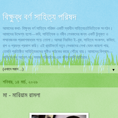
বিক্ষুব্ধ বর্ণ সাহিত্য পরিষদ
আমাদের কথা- বিক্ষুব্ধ বর্ণ সাহিত্য পরিষদ একটি স্বাধীন সাহিত্যচর্চাভিত্তিক সংগঠন।
আমাদের উদ্দেশ্য হলো—কবি, সাহিত্যিক ও নবীন লেখকদের জন্য একটি উন্মুক্ত ও
সম্মানজনক প্রকাশমাধ্যম গড়ে তোলা। আমরা নিয়মিত ই–বুক, সাহিত্য সংকলন, কবিতা,
গল্প ও প্রবন্ধ প্রকাশ করি। এই প্ল্যাটফর্মে নতুন লেখকদের লেখা যেমন জায়গা পায়,
তেমনি প্রতিষ্ঠিত সাহিত্যিকদের সৃষ্টিও পাঠকের কাছে পৌঁছে যায়। আমাদের বিশ্বাস—
সাহিত্য শুধু আবেগ নয়, সমাজ পরিবর্তনের এক শক্তিশালী হাতিয়ার।
▼
শনিবার, ১৪ মার্চ, ২০২৬
মা - মারিয়াম রামলা