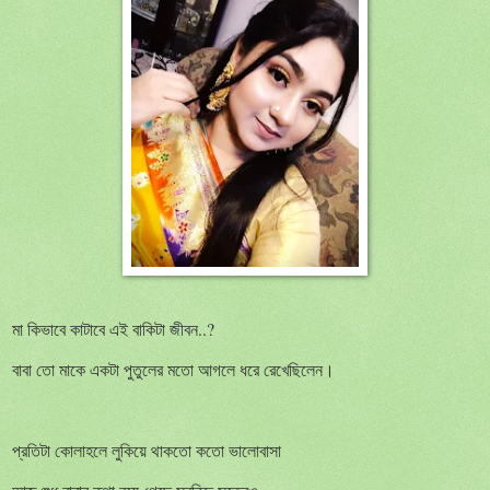
..?
মা
কিভাবে
কাটাবে
এই
বাকিটা
জীবন
বাবা
তো
মাকে
একটা
পুতুলের
মতো
আগলে
ধরে
রেখেছিলেন।
প্রতিটা
কোলাহলে
লুকিয়ে
থাকতো
কতো
ভালোবাসা