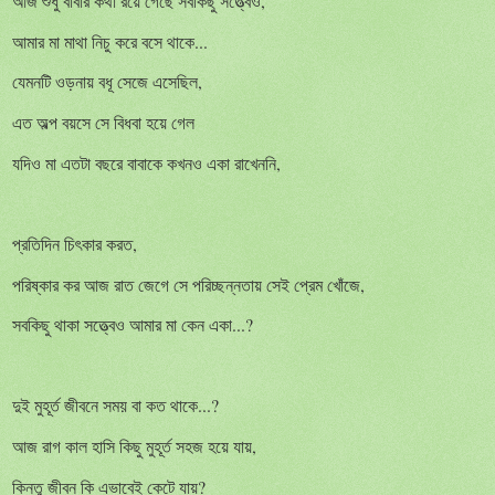
,
আজ
শুধু
বাবার
কথা
রয়ে
গেছে
সবকিছু
সত্ত্বেও
...
আমার
মা
মাথা
নিচু
করে
বসে
থাকে
,
যেমনটি
ওড়নায়
বধূ
সেজে
এসেছিল
এত
অল্প
বয়সে
সে
বিধবা
হয়ে
গেল
,
যদিও
মা
এতটা
বছরে
বাবাকে
কখনও
একা
রাখেননি
,
প্রতিদিন
চিৎকার
করত
,
পরিষ্কার
কর
আজ
রাত
জেগে
সে
পরিচ্ছন্নতায়
সেই
প্রেম
খোঁজে
...?
সবকিছু
থাকা
সত্ত্বেও
আমার
মা
কেন
একা
...?
দুই
মুহূর্ত
জীবনে
সময়
বা
কত
থাকে
,
আজ
রাগ
কাল
হাসি
কিছু
মুহূর্ত
সহজ
হয়ে
যায়
?
কিন্তু
জীবন
কি
এভাবেই
কেটে
যায়