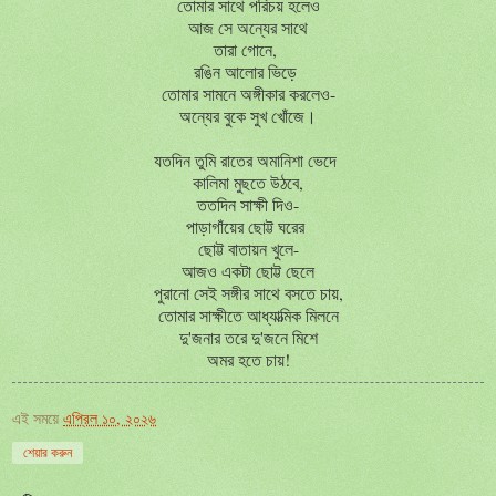
তোমার সাথে পরিচয় হলেও
আজ সে অন্যের সাথে
তারা গোনে,
রঙিন আলোর ভিড়ে
তোমার সামনে অঙ্গীকার করলেও-
অন্যের বুকে সুখ খোঁজে।
যতদিন তুমি রাতের অমানিশা ভেদে
কালিমা মুছতে উঠবে,
ততদিন সাক্ষী দিও-
পাড়াগাঁয়ের ছোট্ট ঘরের
ছোট্ট বাতায়ন খুলে-
আজও একটা ছোট্ট ছেলে
পুরানো সেই সঙ্গীর সাথে বসতে চায়,
তোমার সাক্ষীতে আধ্যাত্মিক মিলনে
দু'জনার তরে দু'জনে মিশে
অমর হতে চায়!
এই সময়ে
এপ্রিল ১০, ২০২৬
শেয়ার করুন