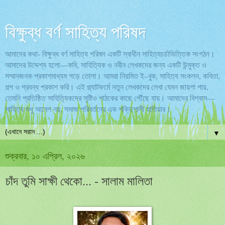
বিক্ষুব্ধ বর্ণ সাহিত্য পরিষদ
আমাদের কথা- বিক্ষুব্ধ বর্ণ সাহিত্য পরিষদ একটি স্বাধীন সাহিত্যচর্চাভিত্তিক সংগঠন।
আমাদের উদ্দেশ্য হলো—কবি, সাহিত্যিক ও নবীন লেখকদের জন্য একটি উন্মুক্ত ও
সম্মানজনক প্রকাশমাধ্যম গড়ে তোলা। আমরা নিয়মিত ই–বুক, সাহিত্য সংকলন, কবিতা,
গল্প ও প্রবন্ধ প্রকাশ করি। এই প্ল্যাটফর্মে নতুন লেখকদের লেখা যেমন জায়গা পায়,
তেমনি প্রতিষ্ঠিত সাহিত্যিকদের সৃষ্টিও পাঠকের কাছে পৌঁছে যায়। আমাদের বিশ্বাস—
সাহিত্য শুধু আবেগ নয়, সমাজ পরিবর্তনের এক শক্তিশালী হাতিয়ার।
▼
শুক্রবার, ১০ এপ্রিল, ২০২৬
চাঁদ তুমি সাক্ষী থেকো... - সালাম মালিতা