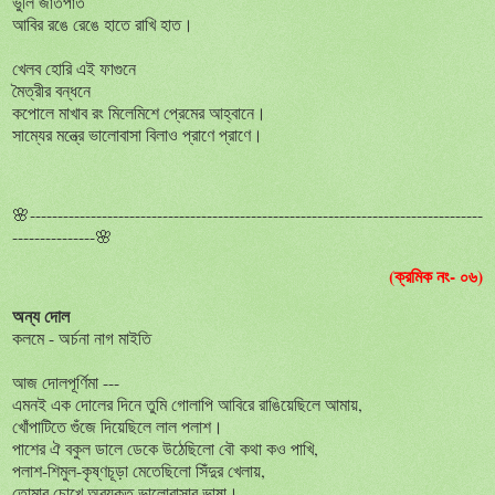
ভুলি
জাতপাত
আবির
রঙে
রেঙে
হাতে
রাখি
হাত।
খেলব
হোরি
এই
ফাগুনে
মৈত্রীর
বন্ধনে
কপোলে
মাখাব
রং
মিলেমিশে
প্রেমের
আহ্বানে।
সাম্যের
মন্ত্রে
ভালোবাসা
বিলাও
প্রাণে
প্রাণে।
🌸----------------------------------------------------------------------------------
---------------🌸
(ক্রমিক নং- ০৬)
অন্য
দোল
কলমে
-
অর্চনা
নাগ
মাইতি
আজ
দোলপূর্ণিমা
---
এমনই
এক
দোলের
দিনে
তুমি
গোলাপি
আবিরে
রাঙিয়েছিলে
আমায়
,
খোঁপাটিতে
গুঁজে
দিয়েছিলে
লাল
পলাশ।
পাশের
ঐ
বকুল
ডালে
ডেকে
উঠেছিলো
বৌ
কথা
কও
পাখি
,
পলাশ
-
শিমুল
-
কৃষ্ণচূড়া
মেতেছিলো
সিঁদুর
খেলায়
,
তোমার
চোখে
অব্যক্ত
ভালোবাসার
ভাষা।