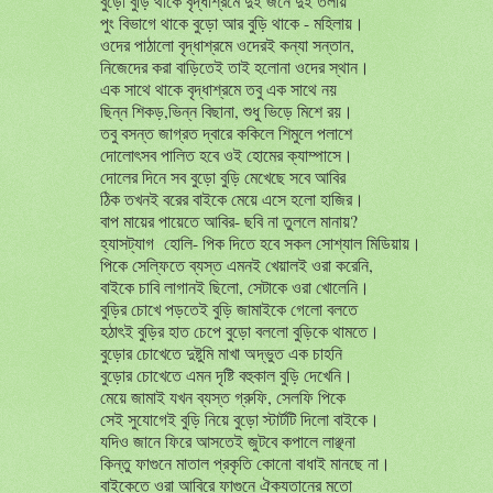
বুড়ো
বুড়ি
থাকে
বৃদ্ধাশ্রমে
দুই
জনে
দুই
তলায়
পুং বিভাগে থাকে বুড়ো আর বুড়ি থাকে - মহিলায়।
ওদের পাঠালো বৃদ্ধাশ্রমে ওদেরই কন্যা সন্তান,
নিজেদের করা বাড়িতেই তাই হলোনা ওদের স্থান।
এক সাথে থাকে বৃদ্ধাশ্রমে তবু এক সাথে নয়
ছিন্ন শিকড়,ভিন্ন বিছানা, শুধু ভিড়ে মিশে রয়।
তবু বসন্ত জাগ্রত দ্বারে ককিলে শিমুলে পলাশে
দোলোৎসব পালিত হবে ওই হোমের ক্যাম্পাসে।
দোলের দিনে সব বুড়ো বুড়ি মেখেছে সবে আবির
ঠিক তখনই বরের বাইকে মেয়ে এসে হলো হাজির।
বাপ মায়ের পায়েতে আবির- ছবি না তুললে মানায়?
হ্যাসট্যাগ হোলি- পিক দিতে হবে সকল সোশ্যাল মিডিয়ায়।
পিকে সেল্ফিতে ব্যস্ত এমনই খেয়ালই ওরা করেনি,
বাইকে চাবি লাগানই ছিলো, সেটাকে ওরা খোলেনি।
বুড়ির চোখে পড়তেই বুড়ি জামাইকে গেলো বলতে
হঠাৎই বুড়ির হাত চেপে বুড়ো বললো বুড়িকে থামতে।
বুড়োর চোখেতে দুষ্টুমি মাখা অদ্ভুত এক চাহনি
বুড়োর চোখেতে এমন দৃষ্টি বহুকাল বুড়ি দেখেনি।
মেয়ে জামাই যখন ব্যস্ত গ্রুফি, সেলফি পিকে
সেই সুযোগেই বুড়ি নিয়ে বুড়ো স্টার্টটি দিলো বাইকে।
যদিও জানে ফিরে আসতেই জুটবে কপালে লাঞ্ছনা
কিন্তু ফাগুনে মাতাল প্রকৃতি কোনো বাধাই মানছে না।
বাইকেতে ওরা আবিরে ফাগুনে ঐক্যতানের মতো