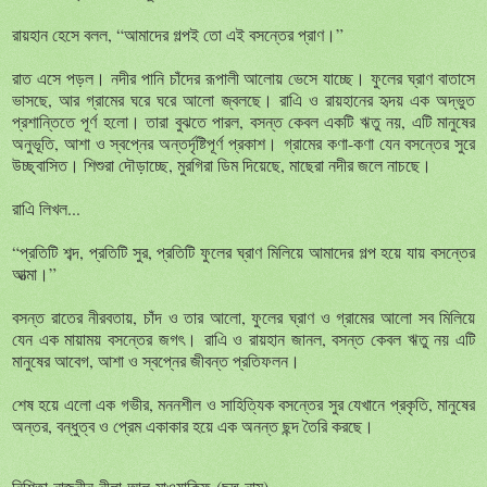
রায়হান
হেসে
বলল
, “
আমাদের
গল্পই
তো
এই
বসন্তের
প্রাণ।
”
রাত
এসে
পড়ল।
নদীর
পানি
চাঁদের
রূপালী
আলোয়
ভেসে
যাচ্ছে।
ফুলের
ঘ্রাণ
বাতাসে
ভাসছে
,
আর
গ্রামের
ঘরে
ঘরে
আলো
জ্বলছে।
রাএি
ও
রায়হানের
হৃদয়
এক
অদ্ভুত
প্রশান্তিতে
পূর্ণ
হলো।
তারা
বুঝতে
পারল
,
বসন্ত
কেবল
একটি
ঋতু
নয়
,
এটি
মানুষের
অনুভূতি
,
আশা
ও
স্বপ্নের
অন্তর্দৃষ্টিপূর্ণ
প্রকাশ।
গ্রামের
কণা
-
কণা
যেন
বসন্তের
সুরে
উচ্ছ্বাসিত।
শিশুরা
দৌড়াচ্ছে
,
মুরগিরা
ডিম
দিয়েছে
,
মাছেরা
নদীর
জলে
নাচছে।
রাএি
লিখল...
“
প্রতিটি
শব্দ
,
প্রতিটি
সুর
,
প্রতিটি
ফুলের
ঘ্রাণ
মিলিয়ে
আমাদের
গল্প
হয়ে
যায়
বসন্তের
আত্মা।
”
বসন্ত
রাতের
নীরবতায়
,
চাঁদ
ও
তার
আলো
,
ফুলের
ঘ্রাণ
ও
গ্রামের
আলো
সব
মিলিয়ে
যেন
এক
মায়াময়
বসন্তের
জগৎ।
রাএি
ও
রায়হান
জানল
,
বসন্ত
কেবল
ঋতু
নয়
এটি
মানুষের
আবেগ
,
আশা
ও
স্বপ্নের
জীবন্ত
প্রতিফলন।
শেষ
হয়ে
এলো
এক
গভীর
,
মননশীল
ও
সাহিত্যিক
বসন্তের
সুর
যেখানে
প্রকৃতি
,
মানুষের
অন্তর
,
বন্ধুত্ব
ও
প্রেম
একাকার
হয়ে
এক
অনন্ত
ছন্দ
তৈরি
করছে।
নিশিতা
নাজনীন
নীলা
আল
মাওয়াকিফ
(
ছদ্ম
নাম
)