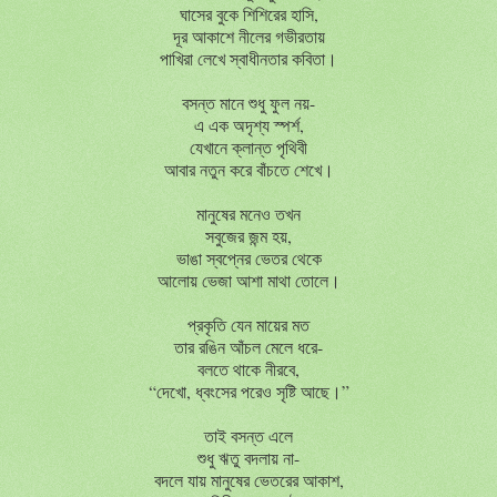
ঘাসের বুকে শিশিরের হাসি,
দূর আকাশে নীলের গভীরতায়
পাখিরা লেখে স্বাধীনতার কবিতা।
বসন্ত মানে শুধু ফুল নয়-
এ এক অদৃশ্য স্পর্শ,
যেখানে ক্লান্ত পৃথিবী
আবার নতুন করে বাঁচতে শেখে।
মানুষের মনেও তখন
সবুজের জন্ম হয়,
ভাঙা স্বপ্নের ভেতর থেকে
আলোয় ভেজা আশা মাথা তোলে।
প্রকৃতি যেন মায়ের মত
তার রঙিন আঁচল মেলে ধরে-
বলতে থাকে নীরবে,
“
দেখো
,
ধ্বংসের
পরেও
সৃষ্টি
আছে।
”
তাই বসন্ত এলে
শুধু ঋতু বদলায় না-
বদলে যায় মানুষের ভেতরের আকাশ,