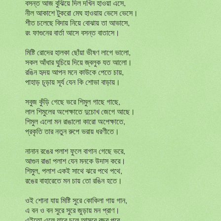
বসন্ত আজ বুঝিয়ে দিল দখিন হাওয়া এসে,
নীল আকাশে টুকরো মেঘ হাওয়ায় ভেসে ভেসে।
শীত চলেছে বিদায় নিয়ে বোঝায় তা আভাসে,
রং ফাগুনের বার্তা আসে বসন্ত বাতাসে।
মিষ্টি রোদের হালকা ছোঁয়া ভীষণ লাগে ভালো,
সকল আঁধার ঘুচিয়ে দিয়ে জ্বলুক যত আলো।
রঙিন হৃদয় আপন মনে কাউকে পেতে চায়,
পাহাড় চূড়ায় সূর্য যেন কি শোভা বাড়ায়।
সবুজ কুঁড়ি গেছে ভরে শিমুল গাছে গাছে,
লাল শিমুলের অপেক্ষাতে দুচোখ জেগে আছে।
শিমুল এলো মন রাঙালো কারো অপেক্ষাতে,
প্রকৃতি তার নতুন রুপে ভরায় ধরণীতে।
নানান রঙের পলাশ ফুলে বাগান গেছে ভরে,
আগুন রাঙা পলাশ যেন মনকে উদাস করে।
শিমুল, পলাশ একই সাথে ঝরে পথে পথে,
রঙের বাহারেতে মন চায় তো রঙিন হতে।
ওই শোনা যায় মিষ্টি সুরে কোকিলা গায় গান,
এ বন ও বন সুরে সুরে জুড়ায় মন প্রাণ।
এইতো এলে যাবে চলে আসবে বছর পরে,