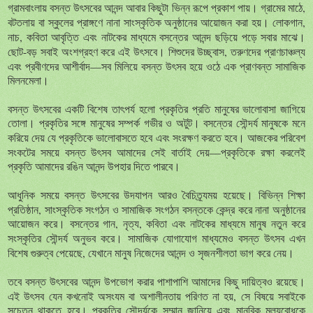
গ্রামবাংলায়
বসন্ত
উৎসবের
আনন্দ
আবার
কিছুটা
ভিন্ন
রূপে
প্রকাশ
পায়
গ্রামের
মাঠে
,
।
বটতলায়
বা
স্কুলের
প্রাঙ্গণে
নানা
সাংস্কৃতিক
অনুষ্ঠানের
আয়োজন
করা
হয়
লোকগান
,
।
নাচ
,
কবিতা
আবৃত্তি
এবং
নাটকের
মাধ্যমে
বসন্তের
আনন্দ
ছড়িয়ে
পড়ে
সবার
মাঝে
।
ছোট
-
বড়
সবাই
অংশগ্রহণ
করে
এই
উৎসবে
শিশুদের
উচ্ছ্বাস
,
তরুণদের
প্রাণচাঞ্চল্য
।
এবং
প্রবীণদের
আশীর্বাদ
—
সব
মিলিয়ে
বসন্ত
উৎসব
হয়ে
ওঠে
এক
প্রাণবন্ত
সামাজিক
মিলনমেলা
।
বসন্ত
উৎসবের
একটি
বিশেষ
তাৎপর্য
হলো
প্রকৃতির
প্রতি
মানুষের
ভালোবাসা
জাগিয়ে
তোলা
প্রকৃতির
সঙ্গে
মানুষের
সম্পর্ক
গভীর
ও
অটুট
বসন্তের
সৌন্দর্য
মানুষকে
মনে
।
।
করিয়ে
দেয়
যে
প্রকৃতিকে
ভালোবাসতে
হবে
এবং
সংরক্ষণ
করতে
হবে
আজকের
পরিবেশ
।
সংকটের
সময়ে
বসন্ত
উৎসব
আমাদের
সেই
বার্তাই
দেয়
—
প্রকৃতিকে
রক্ষা
করলেই
প্রকৃতি
আমাদের
রঙিন
আনন্দ
উপহার
দিতে
পারবে
।
আধুনিক
সময়ে
বসন্ত
উৎসবের
উদযাপন
আরও
বৈচিত্র্যময়
হয়েছে
বিভিন্ন
শিক্ষা
।
প্রতিষ্ঠান
,
সাংস্কৃতিক
সংগঠন
ও
সামাজিক
সংগঠন
বসন্তকে
কেন্দ্র
করে
নানা
অনুষ্ঠানের
আয়োজন
করে
বসন্তের
গান
,
নৃত্য
,
কবিতা
এবং
নাটকের
মাধ্যমে
মানুষ
নতুন
করে
।
সংস্কৃতির
সৌন্দর্য
অনুভব
করে
সামাজিক
যোগাযোগ
মাধ্যমেও
বসন্ত
উৎসব
এখন
।
বিশেষ
গুরুত্ব
পেয়েছে
,
যেখানে
মানুষ
নিজেদের
আনন্দ
ও
সৃজনশীলতা
ভাগ
করে
নেয়
।
তবে
বসন্ত
উৎসবের
আনন্দ
উপভোগ
করার
পাশাপাশি
আমাদের
কিছু
দায়িত্বও
রয়েছে
।
এই
উৎসব
যেন
কখনোই
অসংযম
বা
অশালীনতায়
পরিণত
না
হয়
,
সে
বিষয়ে
সবাইকে
সচেতন
থাকতে
হবে
প্রকৃতির
সৌন্দর্যকে
সম্মান
জানিয়ে
এবং
মানবিক
মূল্যবোধকে
।