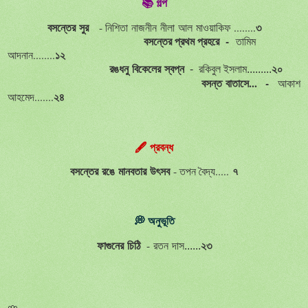
📚
গল্প
বসন্তের
সুর
৩
- নিশিতা নাজনীন নীলা আল মাওয়াকিফ ........
বসন্তের প্রথম প্রহরে -
তামিম
১২
আদনান........
রঙধনু
বিকেলের
স্বপ্ন
-
রকিবুল
ইসলাম.........
২০
বসন্ত বাতাসে... -
আকাশ
২৪
আহমেদ.......
🖋️
প্রবন্ধ
বসন্তের
রঙে
মানবতার
উৎসব
৭
- তপন বৈদ্য.....
💭
অনুভূতি
২৩
-
ফাগুনের
চিঠি
রতন
দাস......