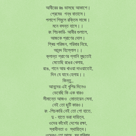
আবীরের
রঙ
ভাসছে
আকাশে।
প্রেমের
গন্ধ
বাতাসে।
পলাশে
শিমুলে
রক্তিম
সাজে।
মনে
বসন্ত
হাসে।।
রং
পিচকারি
-
আবীর
গুলালে
,
আজকে
প্রাণের
দোল।
প্ৰিয়
পরিজন
,
পরিবার
নিয়ে
,
আনন্দ
হিল্লোল।।
ক্লান্ত
প্রাণের
গ্লানি
মুছতেই
মেতেছি
রঙের
খেলায়
,
রঙে
,
গানে
আর
খাওয়া
দাওয়াতেই
,
দিন
যে
যাবে
হেলায়।।
কিন্তু
,,
আনন্দের
এই
খুশির
দিনেও
ভেবেছি
কি
এক
বারও
সীমান্তে
আজও
মোতায়েন
সেনা
,
নেই
তো
ছুটি
কারও।
রং
-
পিচকারি
নেই
তো
গো
হাতে
,
দু
-
হাতে
ভরা
দায়িত্ব
,
ওদের
কাঁধেই
দেশের
রক্ষা
,
স্বাধীনতা
ও
স্থায়িত্ব।
ওদেরও
তো
আছে
ঘর
পরিবার
,