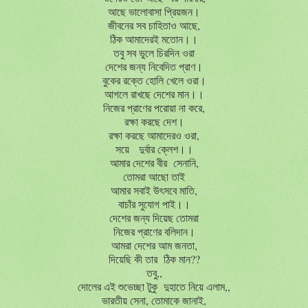
আছে
ভালোবাসা
প্রিয়জন।
জীবনের
সব
চাহিতাও
আছে
,
ঠিক
আমাদেরই
মতোন।।
তবু
সব
ভুলে
চিরদিন
ওরা
দেশের
জন্য
নিবেদিত
প্রাণ।
বুকের
রক্তে
হোলি
খেলে
ওরা।
আগলে
রাখছে
দেশের
মান।।
নিজের
প্রাণের
পরোয়া
না
করে
,
রক্ষা
করছে
দেশ।
রক্ষা
করছে
আমাদেরও
ওরা
,
সয়ে
দুর্বার
ক্লেশ।।
আমার
দেশের
বীর
সেনানি
,
তোমরা
আছো
তাই
আমার
সবাই
উৎসবে
মাতি
,
বাচাঁর
সুযোগ
পাই।।
দেশের
জন্য
দিয়েছ
তোমরা
নিজের
প্রাণের
বলিদান।
আমরা
দেশের
আম
জনতা
,
দিয়েছি
কী
তার
ঠিক
মান
??
তবু
,,
দোলের
এই
শুভেচ্ছা
টুকু
দুহাতে
নিয়ে
এলাম
,,
ভারতীয়
সেনা
,
তোমাকে
জানাই
,