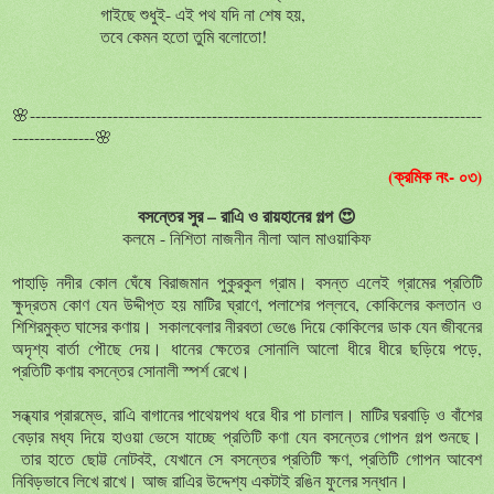
গাইছে শুধুই- এই পথ যদি না শেষ হয়,
তবে
কেমন
হতো
তুমি
বলোতো
!
🌸----------------------------------------------------------------------------------
---------------🌸
(ক্রমিক নং- ০৩)
বসন্তের
সুর
–
রাএি
ও
রায়হানের
গল্প
😍
কলমে - নিশিতা নাজনীন নীলা আল মাওয়াকিফ
পাহাড়ি
নদীর
কোল
ঘেঁষে
বিরাজমান
পুকুরকুল
গ্রাম।
বসন্ত
এলেই
গ্রামের
প্রতিটি
ক্ষুদ্রতম
কোণ
যেন
উদ্দীপ্ত
হয়
মাটির
ঘ্রাণে
,
পলাশের
পল্লবে
,
কোকিলের
কলতান
ও
শিশিরমুক্ত
ঘাসের
কণায়।
সকালবেলার
নীরবতা
ভেঙে
দিয়ে
কোকিলের
ডাক
যেন
জীবনের
অদৃশ্য
বার্তা
পৌছে
দেয়।
ধানের
ক্ষেতের
সোনালি
আলো
ধীরে
ধীরে
ছড়িয়ে
পড়ে
,
প্রতিটি
কণায়
বসন্তের
সোনালী
স্পর্শ
রেখে।
সন্ধ্যার
প্রারম্ভে
,
রাএি
বাগানের
পাথেয়পথ
ধরে
ধীর
পা
চালাল।
মাটির
ঘরবাড়ি
ও
বাঁশের
বেড়ার
মধ্য
দিয়ে
হাওয়া
ভেসে
যাচ্ছে
প্রতিটি
কণা
যেন
বসন্তের
গোপন
গল্প
শুনছে।
তার
হাতে
ছোট্ট
নোটবই
,
যেখানে
সে
বসন্তের
প্রতিটি
ক্ষণ
,
প্রতিটি
গোপন
আবেশ
নিবিড়ভাবে
লিখে
রাখে।
আজ
রাএির
উদ্দেশ্য
একটাই
রঙিন
ফুলের
সন্ধান।