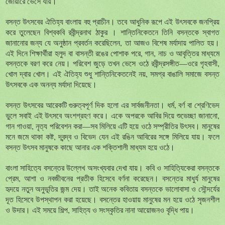
জোয়ারে
ভেসে
যায়
।
বসন্ত
উৎসবের
ঐতিহ্য
বাংলায়
বহু
প্রাচীন
তবে
আধুনিক
রূপে
এই
উৎসবকে
জনপ্রিয়
।
করে
তুলেছেন
বিশ্বকবি
রবীন্দ্রনাথ
ঠাকুর
শান্তিনিকেতনে
তিনি
বসন্তকে
স্বাগত
।
জানানোর
জন্য
যে
অনুষ্ঠান
প্রবর্তন
করেছিলেন
,
তা
আজও
বিশেষ
মর্যাদায়
পালিত
হয়
।
এই
দিনে
শিক্ষার্থীরা
হলুদ
বা
বাসন্তী
রঙের
পোশাক
পরে
,
গান
,
নাচ
ও
আবৃত্তির
মাধ্যমে
বসন্তকে
বরণ
করে
নেয়
পরিবেশ
জুড়ে
তখন
ভেসে
ওঠে
রবীন্দ্রসঙ্গীত
—
ওরে
গৃহবাসী
,
।
খোল
দ্বার
খোল
এই
ঐতিহ্য
শুধু
শান্তিনিকেতনেই
নয়
,
সমগ্র
বাঙালি
সমাজে
বসন্ত
।
উৎসবকে
এক
অনন্য
মর্যাদা
দিয়েছে
।
বসন্ত
উৎসবের
আরেকটি
গুরুত্বপূর্ণ
দিক
হলো
এর
সার্বজনীনতা
ধর্ম
,
বর্ণ
বা
শ্রেণিভেদ
।
ভুলে
সবাই
এই
উৎসবে
অংশগ্রহণ
করে
একে
অপরকে
আবির
দিয়ে
শুভেচ্ছা
জানানো
,
।
গান
গাওয়া
,
নৃত্য
পরিবেশন
করা
—
সব
মিলিয়ে
এটি
হয়ে
ওঠে
সম্প্রীতির
উৎসব
মানুষের
।
মনে
জমে
থাকা
কষ্ট
,
দ্বন্দ্ব
ও
বিভেদ
যেন
এই
রঙিন
আবিরের
সঙ্গে
মিলিয়ে
যায়
ফলে
।
বসন্ত
উৎসব
মানুষকে
কাছে
আনার
এক
শক্তিশালী
মাধ্যম
হয়ে
ওঠে
।
বাংলা
সাহিত্যে
বসন্তের
উল্লেখ
অসংখ্যবার
দেখা
যায়
কবি
ও
সাহিত্যিকেরা
বসন্তকে
।
প্রেম
,
আশা
ও
নবজীবনের
প্রতীক
হিসেবে
বর্ণনা
করেছেন
বসন্তের
মাধুর্য
মানুষের
।
হৃদয়ে
নতুন
অনুভূতির
জন্ম
দেয়
তাই
অনেক
কবিতায়
বসন্তকে
ভালোবাসা
ও
সৌন্দর্যের
।
দূত
হিসেবে
উপস্থাপন
করা
হয়েছে
বসন্তের
হাওয়ায়
মানুষের
মন
হয়ে
ওঠে
সৃজনশীল
।
ও
উদার
এই
সময়ে
শিল্প
,
সাহিত্য
ও
সংস্কৃতির
নানা
আয়োজনও
বৃদ্ধি
পায়
।
।