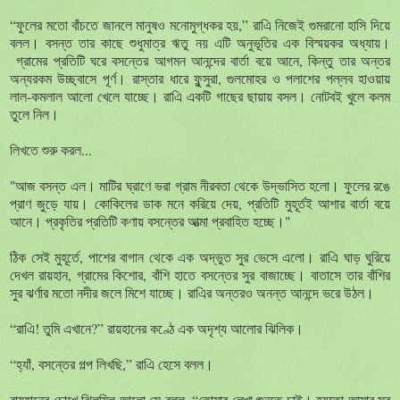
“
ফুলের
মতো
বাঁচতে
জানলে
মানুষও
মনোমুগ্ধকর
হয়
,”
রাএি
নিজেই
গুমরানো
হাসি
দিয়ে
বলল।
বসন্ত
তার
কাছে
শুধুমাত্র
ঋতু
নয়
এটি
অনুভূতির
এক
বিস্ময়কর
অধ্যায়।
গ্রামের
প্রতিটি
ঘরে
বসন্তের
আগমন
আনন্দের
বার্তা
বয়ে
আনে
,
কিন্তু
তার
অন্তর
অন্যরকম
উচ্ছ্বাসে
পূর্ণ।
রাস্তার
ধারে
ফুন্সুরা
,
গুলমোহর
ও
পলাশের
পল্লব
হাওয়ায়
লাল
-
কমলাল
আলো
খেলে
যাচ্ছে।
রাএি
একটি
গাছের
ছায়ায়
বসল।
নোটবই
খুলে
কলম
তুলে
নিল।
লিখতে
শুরু
করল...
"
আজ
বসন্ত
এল।
মাটির
ঘ্রাণে
ভরা
গ্রাম
নীরবতা
থেকে
উদ্ভাসিত
হলো।
ফুলের
রঙে
প্রাণ
জুড়ে
যায়।
কোকিলের
ডাক
মনে
করিয়ে
দেয়
,
প্রতিটি
মুহূর্তই
আশার
বার্তা
বয়ে
আনে।
প্রকৃতির
প্রতিটি
কণায়
বসন্তের
আত্মা
প্রবাহিত
হচ্ছে।
"
ঠিক
সেই
মুহূর্তে
,
পাশের
বাগান
থেকে
এক
অদ্ভুত
সুর
ভেসে
এলো।
রাএি
ঘাড়
ঘুরিয়ে
দেখল
রায়হান
,
গ্রামের
কিশোর
,
বাঁশি
হাতে
বসন্তের
সুর
বাজাচ্ছে।
বাতাসে
তার
বাঁশির
সুর
ঝর্ণার
মতো
নদীর
জলে
মিশে
যাচ্ছে।
রাএির
অন্তরও
অনন্ত
আনন্দে
ভরে
উঠল।
“
রাএি
!
তুমি
এখানে
?”
রায়হানের
কণ্ঠে
এক
অদৃশ্য
আলোর
ঝিলিক।
“
হ্যাঁ
,
বসন্তের
গল্প
লিখছি
,”
রাএি
হেসে
বলল।
রায়হানের
চোখে
ঝিলমিল
আলো
সে
বলল
, “
তোমার
লেখা
শুনতে
চাই।
হয়তো
আমার
সুর