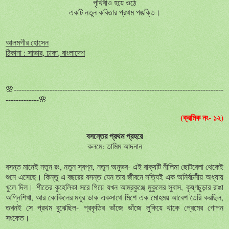
পৃথিবীও হয়ে ওঠে
একটি
নতুন
কবিতার
প্রথম
পঙক্তি।
আলমগীর
হোসেন
ঠিকানা
সাভার
ঢাকা
বাংলাদেশ
:
,
,
🌸----------------------------------------------------------------------------------
-------------
🌸
(ক্রমিক নং- ১২)
বসন্তের প্রথম প্রহরে
কলমে: তামিম আদনান
বসন্ত মানেই নতুন রং, নতুন স্বপ্ন, নতুন অনুভব
-
এই বাক্যটি নীলিমা ছোটবেলা থেকেই
শুনে এসেছে। কিন্তু এ বছরের বসন্ত যেন তার জীবনে সত্যিই এক অনির্বচনীয় অধ্যায়
খুলে দিল। শীতের কুহেলিকা সরে গিয়ে যখন আম্রকুঞ্জে মুকুলের সুবাস, কৃষ্ণচূড়ার রাঙা
অগ্নিশিখা, আর কোকিলের মধুর ডাক একসাথে মিশে এক মোহময় আবেশ তৈরি করছিল,
তখনই সে প্রথম বুঝেছিল
-
প্রকৃতির ভাঁজে ভাঁজে লুকিয়ে থাকে প্রেমের গোপন
সংকেত।