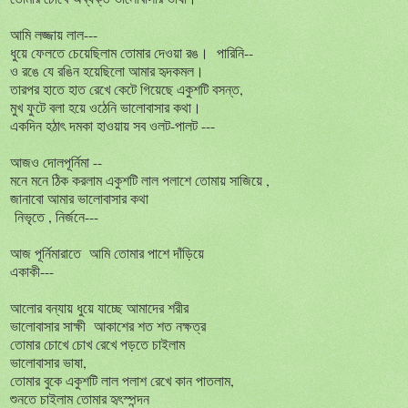
আমি
লজ্জায়
লাল
---
ধুয়ে
ফেলতে
চেয়েছিলাম
তোমার
দেওয়া
রঙ।
পারিনি
--
ও
রঙে
যে
রঙিন
হয়েছিলো
আমার
হৃদকমল।
তারপর
হাতে
হাত
রেখে
কেটে
গিয়েছে
একুশটি
বসন্ত
,
মুখ
ফুটে
বলা
হয়ে
ওঠেনি
ভালোবাসার
কথা।
একদিন
হঠাৎ
দমকা
হাওয়ায়
সব
ওলট
-
পালট
---
আজও
দোলপূর্নিমা
--
মনে
মনে
ঠিক
করলাম
একুশটি
লাল
পলাশে
তোমায়
সাজিয়ে
,
জানাবো
আমার
ভালোবাসার
কথা
নিভৃতে
,
নির্জনে
---
আজ
পূর্নিমারাতে
আমি
তোমার
পাশে
দাঁড়িয়ে
একাকী
---
আলোর
বন্যায়
ধুয়ে
যাচ্ছে
আমাদের
শরীর
ভালোবাসার
সাক্ষী
আকাশের
শত
শত
নক্ষত্র
তোমার
চোখে
চোখ
রেখে
পড়তে
চাইলাম
ভালোবাসার
ভাষা
,
তোমার
বুকে
একুশটি
লাল
পলাশ
রেখে
কান
পাতলাম
,
শুনতে
চাইলাম
তোমার
হৃৎস্পন্দন