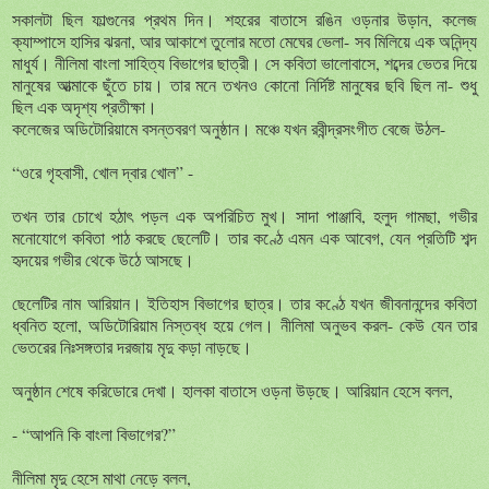
সকালটা ছিল ফাল্গুনের প্রথম দিন। শহরের বাতাসে রঙিন ওড়নার উড়ান, কলেজ
ক্যাম্পাসে হাসির ঝরনা, আর আকাশে তুলোর মতো মেঘের ভেলা
-
সব মিলিয়ে এক অনিন্দ্য
মাধুর্য। নীলিমা বাংলা সাহিত্য বিভাগের ছাত্রী। সে কবিতা ভালোবাসে, শব্দের ভেতর দিয়ে
মানুষের আত্মাকে ছুঁতে চায়। তার মনে তখনও কোনো নির্দিষ্ট মানুষের ছবি ছিল না
-
শুধু
ছিল এক অদৃশ্য প্রতীক্ষা।
কলেজের অডিটোরিয়ামে বসন্তবরণ অনুষ্ঠান। মঞ্চে যখন রবীন্দ্রসংগীত বেজে উঠল-
“
ওরে গৃহবাসী, খোল দ্বার খোল
” -
তখন তার চোখে হঠাৎ পড়ল এক অপরিচিত মুখ। সাদা পাঞ্জাবি, হলুদ গামছা, গভীর
মনোযোগে কবিতা পাঠ করছে ছেলেটি। তার কণ্ঠে এমন এক আবেগ, যেন প্রতিটি শব্দ
হৃদয়ের গভীর থেকে উঠে আসছে।
ছেলেটির নাম আরিয়ান। ইতিহাস বিভাগের ছাত্র। তার কণ্ঠে যখন জীবনানন্দের কবিতা
ধ্বনিত হলো, অডিটোরিয়াম নিস্তব্ধ হয়ে গেল। নীলিমা অনুভব করল
-
কেউ যেন তার
ভেতরের নিঃসঙ্গতার দরজায় মৃদু কড়া নাড়ছে।
অনুষ্ঠান শেষে করিডোরে দেখা। হালকা বাতাসে ওড়না উড়ছে। আরিয়ান হেসে বলল,
- “
আপনি কি বাংলা বিভাগের?”
নীলিমা মৃদু হেসে মাথা নেড়ে বলল,