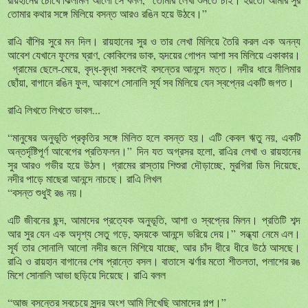
তোমার
কথার
সঙ্গে
মিলিয়ে
বসন্ত
আরও
রঙিন
হয়ে
উঠবে।
”
রাএি
বাঁশির
সুরে
মন
দিল।
রায়হানের
সুর
ও
তার
লেখা
মিলিয়ে
তৈরি
করল
এক
অনন্য
আবেশ
যেখানে
ফুলের
ঘ্রাণ
,
কোকিলের
ডাক
,
হৃদয়ের
গোপন
আশা
সব
মিলিয়ে
একাকার।
গ্রামের
ছেলে
-
মেয়ে
,
বৃদ্ধ
-
বৃদ্ধা
সকলেই
বসন্তের
আনন্দে
মত্ত।
নদীর
ধারে
নীলিমার
ছোঁয়া
,
বাগানে
রঙিন
ফুল
,
আকাশে
সোনালি
সূর্য
সব
মিলিয়ে
যেন
স্বপ্নের
একটি
জগত।
রাএি
লিখতে
লিখতে
ভাবল...
“
মানুষের
অনুভূতি
প্রকৃতির
সঙ্গে
মিলিত
হলে
বসন্ত
হয়।
এটি
কেবল
ঋতু
নয়
,
একটি
অন্তর্দৃষ্টিপূর্ণ
আবেগের
প্রতিফলন।
”
দিন
যত
অগ্রসর
হলো
,
রাএির
লেখা
ও
রায়হানের
সুর
আরও
গভীর
হয়ে
উঠল।
গ্রামের
রাস্তায়
শিশুরা
দৌড়াচ্ছে
,
মুরগিরা
ডিম
দিয়েছে
,
নদীর
পাড়ে
মাছেরা
আনন্দে
নাচছে।
রাএি
লিখল
“
বসন্ত
শুধুই
রঙ
নয়।
এটি
জীবনের
ছন্দ
,
আমাদের
প্রত্যেক
অনুভূতি
,
আশা
ও
স্বপ্নের
মিলন।
প্রতিটি
শব্দ
আর
সুর
যেন
এক
অদৃশ্য
সেতু
গড়ে
,
হৃদয়কে
আনন্দে
ভরিয়ে
দেয়।
”
সন্ধ্যা
নেমে
এল।
সূর্য
তার
সোনালি
আলো
নদীর
জলে
মিশিয়ে
যাচ্ছে
,
আর
চাঁদ
ধীরে
ধীরে
উঠে
আসছে।
রাএি
ও
রায়হান
বাগানের
শেষ
প্রান্তে
বসল।
বাতাসে
ঝর্ণার
মতো
শীতলতা
,
পলাশের
রঙ
মিশে
সোনালি
আভা
ছড়িয়ে
দিয়েছে।
রাএি
বলল
“
আজ
বসন্তের
সবচেয়ে
সুন্দর
অংশ
আমি
লিখেছি
আমাদের
গল্প।
”