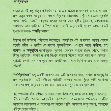
অগ্নিফাগুন
বসন্ত
মানেই
শুধু
ঋতুর
পরিবর্তন
নয়
-
এ
এক
অন্তরের
জাগরণ
,
রঙে
-
রসে
ভেজা
এক
নতুন
শুরুর
আহ্বান
পলাশ
-
শিমুলের
আগুনরাঙা
সৌন্দর্যে
যেমন
প্রকৃতি
।
সেজে
ওঠে
,
তেমনি
মানুষের
মনেও
জেগে
ওঠে
সৃষ্টির
উন্মাদনা
,
ভালোবাসার
কোমলতা
আর
প্রতিবাদের
দীপ্ত
সাহস
সেই
অনুভবেরই
শব্দরূপ
আমাদের
এই
।
“
অগ্নিফাগুন
”
ই
-
বুক
সংকলন
-
।
বিক্ষুব্ধ
বর্ণ
সাহিত্য
পরিষদের
উদ্যোগে
প্রকাশিত
এই
সংকলনে
আমরা
একত্র
কবিতা
,
গল্প
,
করেছি
নবীন
ও
প্রবীণ
লেখকদের
সৃজনশীলতা
এখানে
আছে
।
প্রবন্ধ
ও
অনুভূতির
বহুমাত্রিক
প্রকাশ
-
যেখানে
কখনো
রঙিন
প্রেম
,
কখনো
তীব্র
প্রতিবাদ
,
আবার
কখনো
নিঃশব্দ
আবেগ
নিজের
মতো
করে
কথা
বলেছে
।
প্রতিটি
লেখা
যেন
বসন্তের
এক
একটি
রঙ
-
মিলে
তৈরি
করেছে
এক
অনন্য
বর্ণচ্ছটা
।
“
অগ্নিফাগুন
”
শুধু
একটি
সংকলন
নয়
,
এটি
আমাদের
সময়
,
সমাজ
ও
অনুভূতির
এক
প্রতিচ্ছবি
এই
বইয়ের
প্রতিটি
অক্ষরে
আমরা
খুঁজে
পাই
আমাদের
।
চারপাশের
গল্প
,
মানুষের
না
-
বলা
কথা
,
আর
এক
নতুন
ভোরের
প্রত্যাশা
।
এই
পথচলায়
যাঁরা
তাঁদের
মূল্যবান
লেখা
দিয়ে
এই
সংকলনকে
সমৃদ্ধ
করেছেন
,
তাঁদের
প্রতি
জানাই
আন্তরিক
কৃতজ্ঞতা
একইসাথে
পাঠকদের
প্রতিও
।
আমাদের
ভালোবাসা
ও
শুভেচ্ছা
-
আপনাদের
পাঠই
আমাদের
অনুপ্রেরণা
,
আমাদের
এগিয়ে
চলার
শক্তি
।