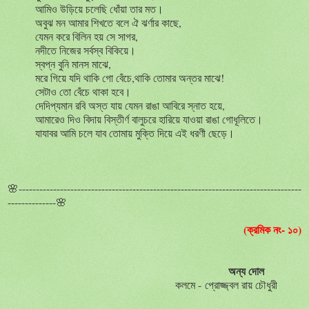
আমিও
উড়িয়ে
চলেছি
ধোঁয়া
তার
মত।
অবুঝ
মন
আমার
শিখতে
বলে
ঐ
ঝর্ণার
কাছে
,
যেমন
করে
বিলিন
হয়
সে
সাগর
,
নদীতে
নিজের
সর্বস্ব
বিকিয়ে।
স্বপ্ন
বুনি
মানস
মাঝে
,
মরে
গিয়ে
যদি
থাকি
গো
বেঁচে
,
থাকি
তোমার
অন্তর
মাঝে
!
সেটাও
তো
বেঁচে
থাকা
হবে
।
দেদিপ্যমান
রবি
অস্ত
যায়
যেমন
রাঙা
আবিরে
স্নাত
হয়ে
,
আমারেও
দিও
বিদায়
বিস্তীর্ণ
বালুচরে
হারিয়ে
যাওয়া
রাঙা
গোধূলিতে।
যাযাবর
আমি
চলে
যাব
তোমায়
মুক্তি
দিয়ে
এই
ধরণী
ছেড়ে।
🌸----------------------------------------------------------------------------------
--------------🌸
(ক্রমিক নং- ১০)
অন্য
দোল
কলমে -
প্রোজ্জ্বল
রায়
চৌধুরী