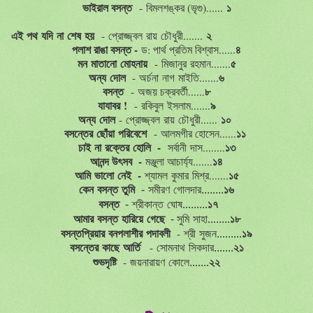
ভাইরাল বসন্ত
১
-
বিমলশঙ্কর (ভৃগু)......
এই
পথ
যদি
না
শেষ
হয়
২
-
প্রোজ্জ্বল
রায়
চৌধুরী.......
পলাশ রাঙা বসন্ত -
৪
ড: পার্থ প্রতিম বিশ্বাস......
মন
মাতানো
মোহনায়
৫
-
মিজানুর
রহমান.......
অন্য
দোল
৬
-
অর্চনা
নাগ
মাইতি.......
বসন্ত
৮
-
অজয় চক্রবর্তী......
যাযাবর
!
৯
-
রকিবুল
ইসলাম.......
অন্য
দোল
১০
-
প্রোজ্জ্বল
রায়
চৌধুরী......
বসন্তের
ছোঁয়া
পরিবেশে
১১
- আলমগীর হোসেন......
চাই
না
রক্তের
হোলি -
১৩
সর্বানী
দাস........
আনন্দ উৎসব -
১৪
মঞ্জুলা আচার্য্য.......
আমি
ভালো
নেই -
১৫
শ্যামল
কুমার
মিশ্র.......
১৬
কেন
বসন্ত
তুমি
-
সমীরণ
গোলদার........
১৭
বসন্ত
-
শ্রীকান্ত
ঘোষ.........
১৮
আমার
বসন্ত
হারিয়ে
গেছে
-
সুমি
সাহা........
১৯
-
বসন্তপ্রিয়ার
বনপলাশীর
পদাবলী
শ্রী
সুজন.........
২১
-
বসন্তের
কাছে
আর্তি
সোমনাথ
সিকদার.......
২২
-
শুভদৃষ্টি
জয়নারায়ণ
কোলে.......