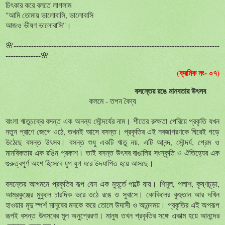
চিৎকার
করে
বলতে
লাগলাম
"
আমি
তোমায়
ভালোবাসি
,
ভালোবাসি
আজও
ভীষণ
ভালোবাসি
"
।
🌸----------------------------------------------------------------------------------
--------------🌸
(ক্রমিক নং- ০৭)
বসন্তের
রঙে
মানবতার
উৎসব
কলমে - তপন বৈদ্য
বাংলা
ঋতুচক্রে
বসন্ত
এক
অনন্য
সৌন্দর্যের
নাম
শীতের
রুক্ষতা
পেরিয়ে
প্রকৃতি
যখন
।
নতুন
প্রাণে
জেগে
ওঠে
,
তখনই
আসে
বসন্ত
প্রকৃতির
এই
নবজাগরণকে
ঘিরেই
গড়ে
।
উঠেছে
বসন্ত
উৎসব
বসন্ত
শুধু
একটি
ঋতু
নয়
,
এটি
আনন্দ
,
সৌন্দর্য
,
প্রেম
ও
।
মানবিকতার
এক
রঙিন
প্রকাশ
তাই
বসন্ত
উৎসব
বাঙালির
সংস্কৃতি
ও
ঐতিহ্যের
এক
।
গুরুত্বপূর্ণ
অংশ
হিসেবে
যুগ
যুগ
ধরে
উদযাপিত
হয়ে
আসছে
।
বসন্তের
আগমনে
প্রকৃতির
রূপ
যেন
এক
মুহূর্তে
পাল্টে
যায়
শিমুল
,
পলাশ
,
কৃষ্ণচূড়া
,
।
আম্রকুঞ্জের
মুকুলে
চারদিক
ভরে
ওঠে
রঙে
ও
সুবাসে
কোকিলের
কুহুতান
আর
দখিন
।
হাওয়ার
মৃদু
স্পর্শ
মানুষের
মনকে
করে
তোলে
উদাসী
ও
আনন্দময়
প্রকৃতির
এই
অপরূপ
।
রূপই
বসন্ত
উৎসবের
মূল
অনুপ্রেরণা
মানুষ
তখন
প্রকৃতির
সঙ্গে
একাত্ম
হয়ে
আনন্দের
।