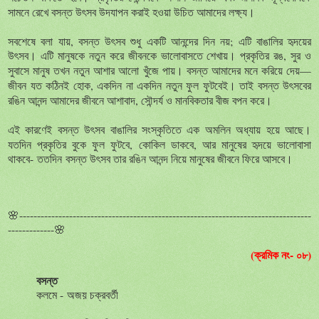
সামনে
রেখে
বসন্ত
উৎসব
উদযাপন
করাই
হওয়া
উচিত
আমাদের
লক্ষ্য
।
সবশেষে
বলা
যায়
,
বসন্ত
উৎসব
শুধু
একটি
আনন্দের
দিন
নয়
;
এটি
বাঙালির
হৃদয়ের
উৎসব
এটি
মানুষকে
নতুন
করে
জীবনকে
ভালোবাসতে
শেখায়
প্রকৃতির
রঙ
,
সুর
ও
।
।
সুবাসে
মানুষ
তখন
নতুন
আশার
আলো
খুঁজে
পায়
বসন্ত
আমাদের
মনে
করিয়ে
দেয়
—
।
জীবন
যত
কঠিনই
হোক
,
একদিন
না
একদিন
নতুন
ফুল
ফুটবেই
তাই
বসন্ত
উৎসবের
।
রঙিন
আনন্দ
আমাদের
জীবনে
আশাবাদ
,
সৌন্দর্য
ও
মানবিকতার
বীজ
বপন
করে
।
এই
কারণেই
বসন্ত
উৎসব
বাঙালির
সংস্কৃতিতে
এক
অমলিন
অধ্যায়
হয়ে
আছে
।
যতদিন
প্রকৃতির
বুকে
ফুল
ফুটবে
,
কোকিল
ডাকবে
,
আর
মানুষের
হৃদয়ে
ভালোবাসা
থাকবে
-
ততদিন
বসন্ত
উৎসব
তার
রঙিন
আনন্দ
নিয়ে
মানুষের
জীবনে
ফিরে
আসবে
।
🌸----------------------------------------------------------------------------------
-------------
🌸
(ক্রমিক নং- ০৮)
বসন্ত
কলমে -
অজয় চক্রবর্তী