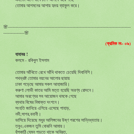
তোমার আগমনের আশায় হৃদয় ব্যাকুল করে।
🌸----------------------------------------------------------------------------------
--------------
🌸
(ক্রমিক নং- ০৯)
যাযাবর
!
কলমে -
রকিবুল
ইসলাম
তোমার
আঁখিতে
রেখে
আঁখি
থাকতে
চেয়েছি
দিবানিশি।
পথভ্রষ্ট
তোমার
নয়নের
আলোর
ছায়ায়
ঢাকা
পড়েছে
আমার
সকল
আহাজারি।
করুণা
লোভী
কাতর
আমি
মত্ত
হয়েছি
অরণ্য
রোদনে।
আমার
অরণ্যের
সব
আয়োজন
থমকে
গেছে
ব্যথার
বিষের
বিষাক্ত
দংশনে।
সংহতি
জানিয়ে
এগিয়ে
এসেছে
পাহাড়
,
নদী
,
সাগর
,
বনানী।
ভাসিয়ে
দিয়েছে
মধুর
আলিঙ্গনের
উষ্ণ
পরশের
সান্নিধ্যতায়।
তবুও
,
একজন
তুমি
বোঝনি
আমায়।
ধুঁপকাঠি
যেমন
পুড়তে
থাকে
অবিরত
,