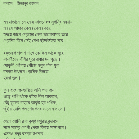
কলমে -
মিজানুর
রহমান
মন
মাতানো
মোহনায়
ফাগুনেরও
সুগন্ধি
মহুয়ায়
মন
যে
আমার
কেমন
কেমন
করে
,
হৃদয়ে
জাগে
প্রেমের
নেশা
ভালোবাসার
তরে
প্রেমিক
বিনে
সেই
নেশা
ছটফটাইয়া
মরে।
রক্তরাগ
পলাশ
শাখে
কোকিল
ডাকে
সুরে
,
কানাইয়ের
বাঁশির
সুরে
রাধার
মন
পুড়ে।
ষোড়শী
খোঁপায়
গোঁজে
হলুদ
গাঁদা
ফুল
বসন্ত
উৎসবে
প্রেমিক
চিনতে
হয়না
ভুল।
ফুল
হাসে
গুনগুনিয়ে
অলি
গায়
গান
ওড়ে
পাখি
ঝাঁকে
ঝাঁকে
নীল
আকাশে
,
ঘেঁটু
ফুলের
বাহারে
আকৃষ্ট
হয়
পথিক
,
জুঁই
চামেলি
পলাশের
গন্ধ
ভাসে
বাতাসে।
খেলে
হোলি
রাধা
কৃষ্ণ
মথুরার
বৃন্দাবনে
সঙ্গে
সহস্র
গোপী
প্রেম
বিলায়
সঙ্গোপনে।
এমনও
মধুর
বসন্ত
উৎসবে