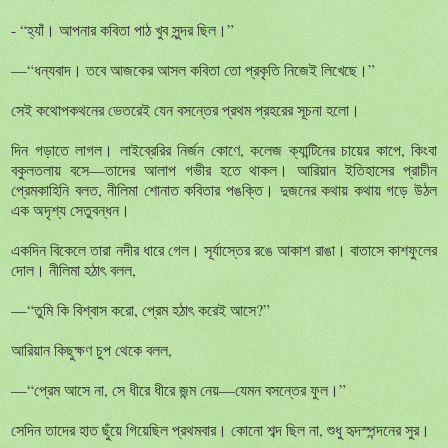
- “
হ্যাঁ। আপনার কবিতা পাঠ খুব সুন্দর ছিল।
”
—“
ধন্যবাদ। তবে আজকের আসল কবিতা তো প্রকৃতি নিজেই লিখেছে।
”
সেই কথোপকথনের ভেতরেই যেন বসন্তের প্রথম প্রহরের সূচনা হলো।
দিন গড়াতে লাগল। লাইব্রেরির নির্জন কোণে, কলেজ ক্যান্টিনের চায়ের কাপে, কিংবা
বকুলতলায় বসে
—
তাদের আলাপ গভীর হতে থাকল। আরিয়ান ইতিহাসের প্রাচীন
প্রেমকাহিনি বলত, নীলিমা শোনাত কবিতার পঙক্তি। দুজনের কথায় কথায় গড়ে উঠল
এক অদৃশ্য সেতুবন্ধন।
একদিন বিকেলে তারা নদীর ধারে গেল। সূর্যাস্তের রঙে আকাশ রাঙা। বাতাসে কাশফুলের
দোল। নীলিমা হঠাৎ বলল,
—“
তুমি কি বিশ্বাস করো, প্রেম হঠাৎ করেই আসে?”
আরিয়ান কিছুক্ষণ চুপ থেকে বলল,
—“
প্রেম আসে না, সে ধীরে ধীরে জন্ম নেয়
—
যেমন বসন্তের ফুল।
”
সেদিন তাদের হাত ছুঁয়ে গিয়েছিল প্রথমবার। কোনো শব্দ ছিল না, শুধু হৃদস্পন্দনের সুর।