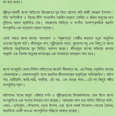
মন জয় করেন।
রবীন্দ্র-পরবর্তী বাংলা সাহিত্যে বিদ্রোহের সুর নিয়ে আসেন কবি কাজী নজরুল ইসলাম।
তাঁর 'অগ্নিবীণা' ও 'বিষের বাঁশি' তৎকালীন পরাধীন ভারতে শোষিত ও বঞ্চিত মানুষের মনে
মুক্তির আগুন জ্বালিয়ে দেয়। নজরুলের সাহিত্য ও সংগীত অসাম্প্রদায়িক বাঙালি
সংস্কৃতির এক অন্যতম প্রধান স্তম্ভ।
একই সময়ে বাংলা কাব্যে 'কল্লোল' ও 'সবুজপত্র' গোষ্ঠীর মাধ্যমে নতুন আধুনিক
চেতনার উন্মেষ ঘটে। জীবনানন্দ দাশ, সুধীন্দ্রনাথ দত্ত, বুদ্ধদেব বসু এবং বিষ্ণু দে বাংলা
কবিতায় আধুনিকতার মূল ভিত্তি স্থাপন করেন। জীবনানন্দ দাশের কবিতায় বাংলার
প্রকৃতি এবং নিঃসঙ্গ মানুষের মনস্তত্ত্ব এক অসামান্য কাব্যরূপ লাভ করে।
বাংলা সংস্কৃতি কেবল লিখিত সাহিত্যের মাঝেই সীমাবদ্ধ নয়, এর শিকড় প্রোথিত বাংলার
লোকসমাজে। লোকসংস্কৃতি হলো বাঙালির জীবনযাত্রার অকৃত্রিম অভিব্যক্তি। বাউল
গান, ভাটিয়ালি, জারি-সারি, গম্ভীরা, ছৌ নাচ, এবং যাত্রা পালা—এই সব কিছুই বঙ্গীয়
সংস্কৃতির প্রাণ।
বাউলদের 'মনের মানুষ' খোঁজার দর্শন ও রবীন্দ্রনাথের বিশ্বমানবতার বোধ মিলে বাংলা
সংস্কৃতিকে এক অনন্য উদারতা দান করেছে। আবহমান কাল ধরে পালিত বিভিন্ন পার্বণ,
যেমন—দুর্গাপূজা, পৌষমেলা, চড়ক উৎসব, এবং বাংলা নববর্ষ উদযাপন (পহেলা বৈশাখ)
বাঙালিকে একটি অখণ্ড সাংস্কৃতিক পরিচয়ে আবদ্ধ করেছে।