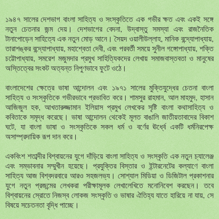
১৯৪৭ সালের দেশভাগ বাংলা সাহিত্য ও সংস্কৃতিতে এক গভীর ক্ষত এবং একই সঙ্গে
নতুন চেতনার জন্ম দেয়। দেশভাগের বেদনা, উদ্বাস্তু সমস্যা এবং রাজনৈতিক
টানাপোড়েন সাহিত্যে এক নতুন মোড় আনে। সৈয়দ ওয়ালীউল্লাহ, মানিক বন্দ্যোপাধ্যায়,
তারাশঙ্কর বন্দ্যোপাধ্যায়, মহাশ্বেতা দেবী, এবং পরবর্তী সময়ে সুনীল গঙ্গোপাধ্যায়, শক্তি
চট্টোপাধ্যায়, সমরেশ মজুমদার প্রমুখ সাহিত্যিকদের লেখায় সমাজবাস্তবতা ও মানুষের
অস্তিত্বের সংকট অত্যন্ত নিপুণভাবে ফুটে ওঠে।
বাংলাদেশের ক্ষেত্রে ভাষা আন্দোলন এবং ১৯৭১ সালের মুক্তিযুদ্ধের চেতনা বাংলা
সাহিত্য ও সংস্কৃতিকে গভীরভাবে প্রভাবিত করে। শামসুর রাহমান, আল মাহমুদ, হাসান
আজিজুল হক, আখতারুজ্জামান ইলিয়াস প্রমুখ লেখকের সৃষ্টি বাংলা কথাসাহিত্য ও
কবিতাকে সমৃদ্ধ করেছে। ভাষা আন্দোলন থেকেই মূলত বাঙালি জাতীয়তাবাদের বিকাশ
ঘটে, যা বাংলা ভাষা ও সংস্কৃতিকে সকল ধর্ম ও বর্ণের ঊর্ধ্বে একটি ধর্মনিরপেক্ষ
অসাম্প্রদায়িক রূপ দান করে।
একবিংশ শতাব্দীর বিশ্বায়নের যুগে দাঁড়িয়ে বাংলা সাহিত্য ও সংস্কৃতি এক নতুন চ্যালেঞ্জ
এবং সম্ভাবনার সম্মুখীন হয়েছে। প্রযুক্তির বিস্তার ও ইন্টারনেটের কল্যাণে বাংলা
সাহিত্য আজ বিশ্বদরবারে আরও সহজলভ্য। সোশ্যাল মিডিয়া ও ডিজিটাল প্রকাশনার
যুগে নতুন প্রজন্মের লেখকরা পরীক্ষামূলক লেখালেখিতে মনোনিবেশ করছেন। তবে
বিশ্বায়নের স্রোতে নিজস্ব লোকজ সংস্কৃতি ও ভাষার ঐতিহ্য যাতে হারিয়ে না যায়, সে
বিষয়ে সচেতনতা বৃদ্ধি পাচ্ছে।