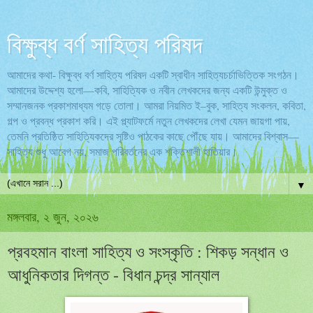
বিক্ষুব্ধ বর্ণ সাহিত্য পরিষদ
আমাদের কথা- বিক্ষুব্ধ বর্ণ সাহিত্য পরিষদ একটি স্বাধীন সাহিত্যচর্চাভিত্তিক সংগঠন।
আমাদের উদ্দেশ্য হলো—কবি, সাহিত্যিক ও নবীন লেখকদের জন্য একটি উন্মুক্ত ও
সম্মানজনক প্রকাশমাধ্যম গড়ে তোলা। আমরা নিয়মিত ই–বুক, সাহিত্য সংকলন, কবিতা,
গল্প ও প্রবন্ধ প্রকাশ করি। এই প্ল্যাটফর্মে নতুন লেখকদের লেখা যেমন জায়গা পায়,
তেমনি প্রতিষ্ঠিত সাহিত্যিকদের সৃষ্টিও পাঠকের কাছে পৌঁছে যায়। আমাদের বিশ্বাস—
সাহিত্য শুধু আবেগ নয়, সমাজ পরিবর্তনের এক শক্তিশালী হাতিয়ার।
▼
মঙ্গলবার, ২ জুন, ২০২৬
প্রবহমান বাংলা সাহিত্য ও সংস্কৃতি : শিকড় সন্ধান ও
আধুনিকতার দিগন্ত - বিধান চন্দ্র সান্যাল