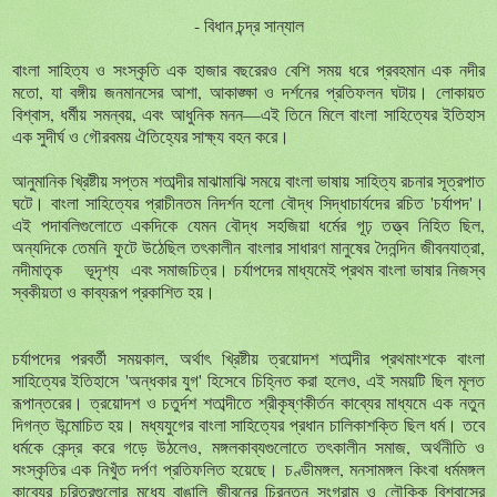
- বিধান চন্দ্র সান্যাল
বাংলা সাহিত্য ও সংস্কৃতি এক হাজার বছরেরও বেশি সময় ধরে প্রবহমান এক নদীর
মতো, যা বঙ্গীয় জনমানসের আশা, আকাঙ্ক্ষা ও দর্শনের প্রতিফলন ঘটায়। লোকায়ত
বিশ্বাস, ধর্মীয় সমন্বয়, এবং আধুনিক মনন—এই তিনে মিলে বাংলা সাহিত্যের ইতিহাস
এক সুদীর্ঘ ও গৌরবময় ঐতিহ্যের সাক্ষ্য বহন করে।
আনুমানিক খ্রিষ্টীয় সপ্তম শতাব্দীর মাঝামাঝি সময়ে বাংলা ভাষায় সাহিত্য রচনার সূত্রপাত
ঘটে। বাংলা সাহিত্যের প্রাচীনতম নিদর্শন হলো বৌদ্ধ সিদ্ধাচার্যদের রচিত 'চর্যাপদ'।
এই পদাবলিগুলোতে একদিকে যেমন বৌদ্ধ সহজিয়া ধর্মের গূঢ় তত্ত্ব নিহিত ছিল,
অন্যদিকে তেমনি ফুটে উঠেছিল তৎকালীন বাংলার সাধারণ মানুষের দৈনন্দিন জীবনযাত্রা,
নদীমাতৃক ভূদৃশ্য এবং সমাজচিত্র। চর্যাপদের মাধ্যমেই প্রথম বাংলা ভাষার নিজস্ব
স্বকীয়তা ও কাব্যরূপ প্রকাশিত হয়।
চর্যাপদের পরবর্তী সময়কাল, অর্থাৎ খ্রিষ্টীয় ত্রয়োদশ শতাব্দীর প্রথমাংশকে বাংলা
সাহিত্যের ইতিহাসে 'অন্ধকার যুগ' হিসেবে চিহ্নিত করা হলেও, এই সময়টি ছিল মূলত
রূপান্তরের। ত্রয়োদশ ও চতুর্দশ শতাব্দীতে শ্রীকৃষ্ণকীর্তন কাব্যের মাধ্যমে এক নতুন
দিগন্ত উন্মোচিত হয়। মধ্যযুগের বাংলা সাহিত্যের প্রধান চালিকাশক্তি ছিল ধর্ম। তবে
ধর্মকে কেন্দ্র করে গড়ে উঠলেও, মঙ্গলকাব্যগুলোতে তৎকালীন সমাজ, অর্থনীতি ও
সংস্কৃতির এক নিখুঁত দর্পণ প্রতিফলিত হয়েছে। চণ্ডীমঙ্গল, মনসামঙ্গল কিংবা ধর্মমঙ্গল
কাব্যের চরিত্রগুলোর মধ্যে বাঙালি জীবনের চিরন্তন সংগ্রাম ও লৌকিক বিশ্বাসের