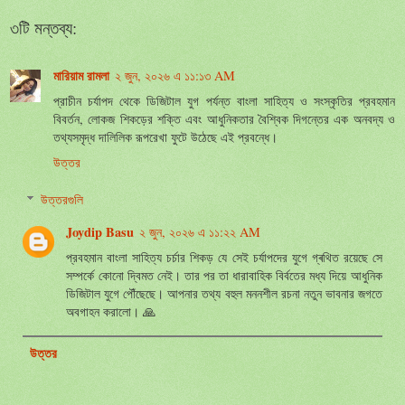
৩টি মন্তব্য:
মারিয়াম রামলা
২ জুন, ২০২৬ এ ১১:১৩ AM
প্রাচীন চর্যাপদ থেকে ডিজিটাল যুগ পর্যন্ত বাংলা সাহিত্য ও সংস্কৃতির প্রবহমান
বিবর্তন, লোকজ শিকড়ের শক্তি এবং আধুনিকতার বৈশ্বিক দিগন্তের এক অনবদ্য ও
তথ্যসমৃদ্ধ দালিলিক রূপরেখা ফুটে উঠেছে এই প্রবন্ধে।
উত্তর
উত্তরগুলি
Joydip Basu
২ জুন, ২০২৬ এ ১১:২২ AM
প্রবহমান বাংলা সাহিত্য চর্চার শিকড় যে সেই চর্যাপদের যুগে গ্ৰথিত রয়েছে সে
সম্পর্কে কোনো দ্বিমত নেই। তার পর তা ধারাবাহিক বির্বতের মধ্য দিয়ে আধুনিক
ডিজিটাল যুগে পৌঁছেছে। আপনার তথ্য বহুল মননশীল রচনা নতুন ভাবনার জগতে
অবগাহন করালো। 🙏
উত্তর