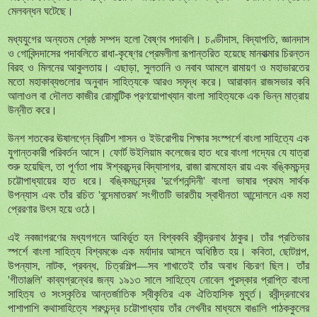
মেলবন্ধন ঘটেছে।
মধ্যযুগের অন্যতম শ্রেষ্ঠ সম্পদ হলো বৈষ্ণব পদাবলি। চণ্ডীদাস, বিদ্যাপতি, জ্ঞানদাস
ও গোবিন্দদাসের পদাবলিতে রাধা-কৃষ্ণের প্রেমলীলা রূপান্তরিত হয়েছে মানবাত্মার চিরন্তন
বিরহ ও মিলনের আকুলতায়। এছাড়া, সুলতানি ও নবাব আমলে রামায়ণ ও মহাভারতের
মতো মহাকাব্যগুলোর অনুবাদ সাহিত্যকে আরও সমৃদ্ধ করে। আরাকান রাজসভার কবি
আলাওল বা দৌলত কাজীর রোমান্টিক প্রণয়োপাখ্যান বাংলা সাহিত্যকে এক ভিন্ন মাত্রায়
উন্নীত করে।
উনশ শতকের ঊষালগ্নে ব্রিটিশ শাসন ও ইউরোপীয় শিক্ষার সংস্পর্শে বাংলা সাহিত্যে এক
যুগান্তকারী পরিবর্তন আসে। ফোর্ট উইলিয়াম কলেজের হাত ধরে বাংলা গদ্যের যে যাত্রা
শুরু হয়েছিল, তা পূর্ণতা পায় ঈশ্বরচন্দ্র বিদ্যাসাগর, রাজা রামমোহন রায় এবং বঙ্কিমচন্দ্র
চট্টোপাধ্যায়ের হাত ধরে। বঙ্কিমচন্দ্রের 'দুর্গেশনন্দিনী' বাংলা ভাষার প্রথম সার্থক
উপন্যাস এবং তাঁর রচিত 'বন্দেমাতরম' সংগীতটি ভারতীয় স্বাধীনতা আন্দোলনে এক মহা
প্রেরণার উৎস হয়ে ওঠে।
এই নবজাগরণের মধ্যগগনে আবির্ভূত হন বিশ্বকবি রবীন্দ্রনাথ ঠাকুর। তাঁর প্রতিভার
স্পর্শে বাংলা সাহিত্য বিশ্বমঞ্চে এক মর্যাদার আসনে অধিষ্ঠিত হয়। কবিতা, ছোটগল্প,
উপন্যাস, নাটক, প্রবন্ধ, চিত্রশিল্প—সব শাখাতেই তাঁর অবাধ বিচরণ ছিল। তাঁর
'গীতাঞ্জলি' কাব্যগ্রন্থের জন্য ১৯১৩ সালে সাহিত্যে নোবেল পুরস্কার প্রাপ্তি বাংলা
সাহিত্য ও সংস্কৃতির আন্তর্জাতিক স্বীকৃতির এক ঐতিহাসিক মুহূর্ত। রবীন্দ্রনাথের
পাশাপাশি কথাসাহিত্যে শরৎচন্দ্র চট্টোপাধ্যায় তাঁর লেখনীর মাধ্যমে বাঙালি পাঠককুলের