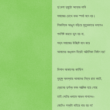
'
দু
বেলা
দুমুঠো
অন্নের
দাবি
সমাজের
চোখে
বড্ড
স্পর্ধা
মনে
হয়।
লিকলিকে
আঙুল
নড়িয়ে
মৃত্যুকাতর
বললেও
,
পদপিষ্ট
করতে
ভুল
হয়
না
সভ্য
সমাজের
উচ্ছিষ্ট
মনে
করে
!
আমাদের
কঙ্কাল
দিয়েই
অট্টালিকা
নির্মাণ
হয়
বিশাল
আকাশের
কার্নিশে
,
বুভুক্ষু
অবস্থায়
আমাদের
নিত্য
রাত
কাটে
ড্রেনের
দুর্গন্ধ
বড্ড
আত্মিক
হয়ে
গেছে
-
তাই
পেটের
গুদামে
আগুন
লাগলেও
!
মোটেও
গন্ধটা
বাইরে
বার
হয়
না