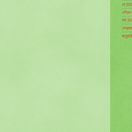
মে 20
এপ্রিল
মার্চ 2
ফেব্রুয
জানুয়া