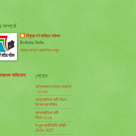
সম্পর্কে
বিক্ষুব্ধ বর্ণ সাহিত্য পরিষদ
Kolkata, India
আমার সম্পূর্ণ প্রোফাইল দেখুন
তিজনক অভিযোগ
লেবেল
অগ্নিফাগুন (বসন্ত সংকলন
- ২০২৬)
আন্তর্জাতিক নারী দিবস
বিশেষ ম্যাগাজিন
আন্তর্জাতিক নারী
দিবস-২০২৬
ই-বুক কার্যনির্বাহী কমিটি -
2026-2027