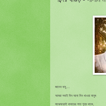
....
জানেন
বাবু
আমরা
সবাই
দিন
আনা
দিন
খাওয়া
মানুষ
,
মাঝেমধ্যেই
খাবারের
পাত
শূন্য
থাকে