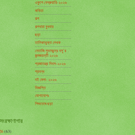
একুশে ফেব্রুয়ারি-২০২৬
কবিতা
গল্প
গল্পধারা বুধবার
ছড়া
তালিকাভুক্ত লেখক
নেতাজি সুভাষচন্দ্র বসু’র
জন্মজয়ন্তী ২০২৬
প্রজাতন্ত্র দিবস-২০২৬
প্রবন্ধ
বই মেলা- ২০২৬
বিজ্ঞপ্তি
যোগাযোগঃ
শিশুতোষ ছড়া
সংরক্ষাণাগার
26
(63)