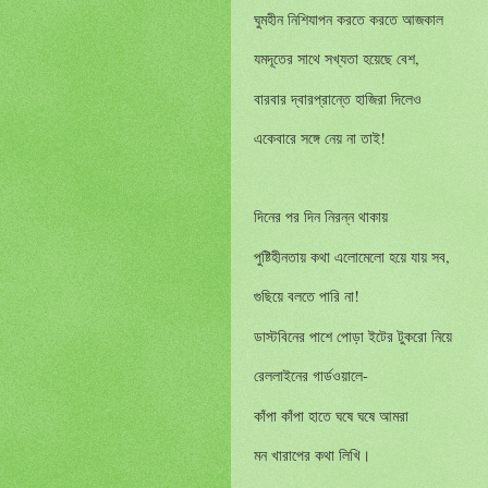
ঘুমহীন
নিশিযাপন
করতে
করতে
আজকাল
,
যমদূতের
সাথে
সখ্যতা
হয়েছে
বেশ
বারবার
দ্বারপ্রান্তে
হাজিরা
দিলেও
!
একেবারে
সঙ্গে
নেয়
না
তাই
দিনের
পর
দিন
নিরন্ন
থাকায়
,
পুষ্টিহীনতায়
কথা
এলোমেলো
হয়ে
যায়
সব
!
গুছিয়ে
বলতে
পারি
না
ডাস্টবিনের
পাশে
পোড়া
ইটের
টুকরো
নিয়ে
-
রেললাইনের
গার্ডওয়ালে
কাঁপা
কাঁপা
হাতে
ঘষে
ঘষে
আমরা
মন
খারাপের
কথা
লিখি।