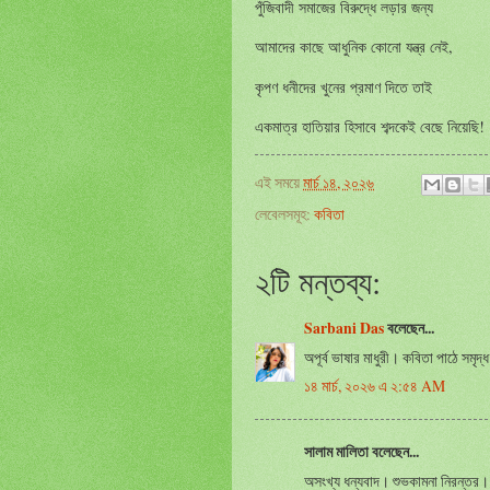
পুঁজিবাদী
সমাজের
বিরুদ্ধে
লড়ার
জন্য
,
আমাদের
কাছে
আধুনিক
কোনো
যন্ত্র
নেই
কৃপণ
ধনীদের
খুনের
প্রমাণ
দিতে
তাই
!
একমাত্র
হাতিয়ার
হিসাবে
শব্দকেই
বেছে
নিয়েছি
এই সময়ে
মার্চ ১৪, ২০২৬
লেবেলসমূহ:
কবিতা
২টি মন্তব্য:
Sarbani Das
বলেছেন...
অপূর্ব ভাষার মাধুরী। কবিতা পাঠে সমৃদ
১৪ মার্চ, ২০২৬ এ ২:৫৪ AM
সালাম মালিতা বলেছেন...
অসংখ্য ধন্যবাদ। শুভকামনা নিরন্তর