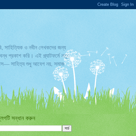
বি, সাহিত্যিক ও নবীন লেখকদের জন্য
্ধ প্রকাশ করি। এই প্ল্যাটফর্মে নতুন
্বাস— সাহিত্য শুধু আবেগ নয়, সমাজ
্লগটি সন্ধান করুন