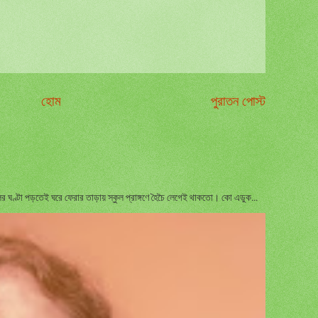
হোম
পুরাতন পোস্ট
 ঘণ্টা পড়তেই ঘরে ফেরার তাড়ায় স্কুল প্রাঙ্গণে হৈচৈ লেগেই থাকতো। কো এডুক...