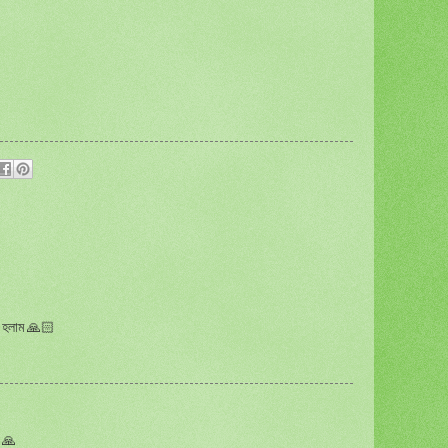
্ধ হলাম 🙏🏻
। 🙏