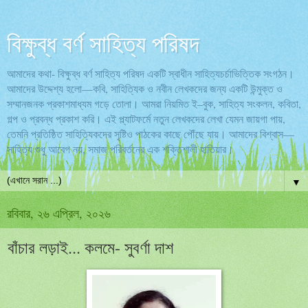
বিক্ষুব্ধ বর্ণ সাহিত্য পরিষদ
আমাদের কথা- বিক্ষুব্ধ বর্ণ সাহিত্য পরিষদ একটি স্বাধীন সাহিত্যচর্চাভিত্তিক সংগঠন।
আমাদের উদ্দেশ্য হলো—কবি, সাহিত্যিক ও নবীন লেখকদের জন্য একটি উন্মুক্ত ও
সম্মানজনক প্রকাশমাধ্যম গড়ে তোলা। আমরা নিয়মিত ই–বুক, সাহিত্য সংকলন, কবিতা,
গল্প ও প্রবন্ধ প্রকাশ করি। এই প্ল্যাটফর্মে নতুন লেখকদের লেখা যেমন জায়গা পায়,
তেমনি প্রতিষ্ঠিত সাহিত্যিকদের সৃষ্টিও পাঠকের কাছে পৌঁছে যায়। আমাদের বিশ্বাস—
সাহিত্য শুধু আবেগ নয়, সমাজ পরিবর্তনের এক শক্তিশালী হাতিয়ার।
▼
রবিবার, ২৬ এপ্রিল, ২০২৬
বাঁচার লড়াই... কলমে- সুবর্ণা দাশ