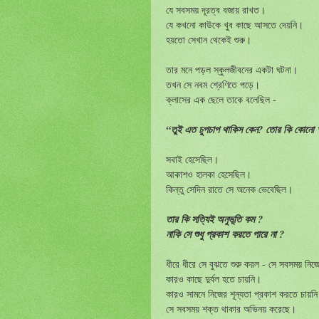
যে সবসময় দূরত্ব বজায় রাখত।
যে কখনো কাউকে খুব কাছে আসতে দেয়নি।
হয়তো সেখান থেকেই শুরু।
তার মনে পড়ল স্কুলজীবনের একটা ঘটনা।
তখন সে নবম শ্রেণিতে পড়ে।
ক্লাসের এক ছেলে তাকে বলেছিল -
“তুই এত চুপচাপ থাকিস কেন? তোর কি কোনো অ
সবাই হেসেছিল।
আকাশও হালকা হেসেছিল।
কিন্তু সেদিন রাতে সে অনেক ভেবেছিল।
তার কি সত্যিই অনুভূতি কম ?
নাকি সে শুধু প্রকাশ করতে পারে না ?
ধীরে ধীরে সে বুঝতে শুরু করল - সে সবসময় ন
কারও কাছে দুর্বল হতে চায়নি।
কারও সামনে নিজের শূন্যতা প্রকাশ করতে চায়ন
সে সবসময় শক্ত থাকার অভিনয় করেছে।