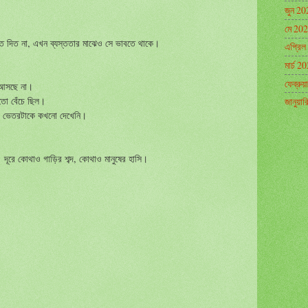
জুন 20
মে 20
বতে দিত না, এখন ব্যস্ততার মাঝেও সে ভাবতে থাকে।
এপ্রিল
মার্চ 2
ফেব্রুয
ম আসছে না।
মতো বেঁচে ছিল।
জানুয়া
জের ভেতরটাকে কখনো দেখেনি।
ূরে কোথাও গাড়ির শব্দ, কোথাও মানুষের হাসি।