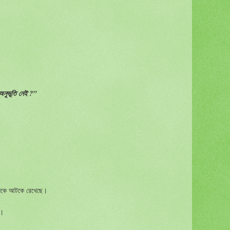
নুভূতি নেই ?”
িজেকে আটকে রেখেছে।
ি।