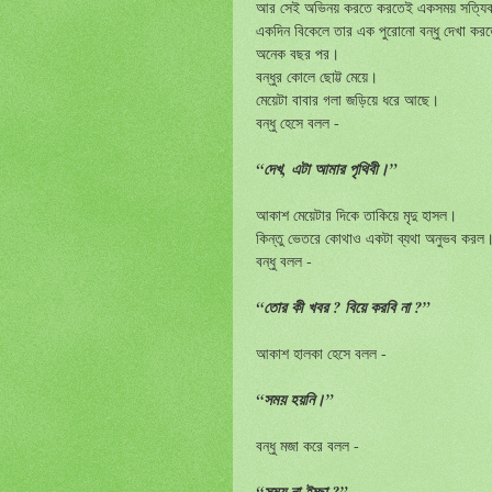
আর সেই অভিনয় করতে করতেই একসময় সত্যিকার
একদিন বিকেলে তার এক পুরোনো বন্ধু দেখা ক
অনেক বছর পর।
বন্ধুর কোলে ছোট্ট মেয়ে।
মেয়েটা বাবার গলা জড়িয়ে ধরে আছে।
বন্ধু হেসে বলল -
“দেখ, এটা আমার পৃথিবী।”
আকাশ মেয়েটার দিকে তাকিয়ে মৃদু হাসল।
কিন্তু ভেতরে কোথাও একটা ব্যথা অনুভব করল
বন্ধু বলল -
“তোর কী খবর ? বিয়ে করবি না ?”
আকাশ হালকা হেসে বলল -
“সময় হয়নি।”
বন্ধু মজা করে বলল -
“সময় না ইচ্ছা ?”