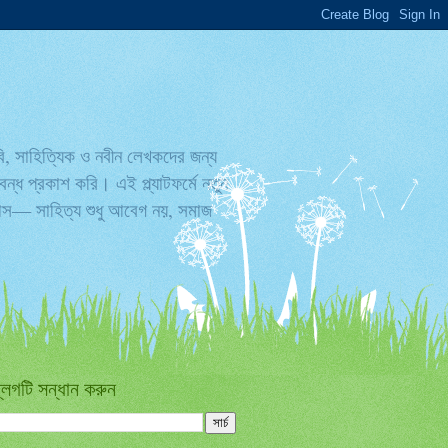
বি, সাহিত্যিক ও নবীন লেখকদের জন্য
্ধ প্রকাশ করি। এই প্ল্যাটফর্মে নতুন
্বাস— সাহিত্য শুধু আবেগ নয়, সমাজ
্লগটি সন্ধান করুন