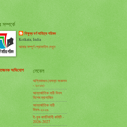
সম্পর্কে
বিক্ষুব্ধ বর্ণ সাহিত্য পরিষদ
Kolkata, India
আমার সম্পূর্ণ প্রোফাইল দেখুন
তিজনক অভিযোগ
লেবেল
অগ্নিফাগুন (বসন্ত সংকলন
- ২০২৬)
আন্তর্জাতিক নারী দিবস
বিশেষ ম্যাগাজিন
আন্তর্জাতিক নারী
দিবস-২০২৬
ই-বুক কার্যনির্বাহী কমিটি -
2026-2027