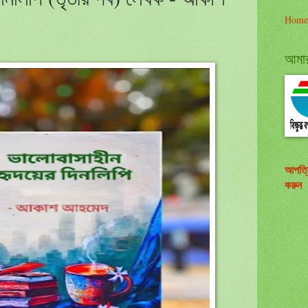
Home
আমার 
আপত্
করুন