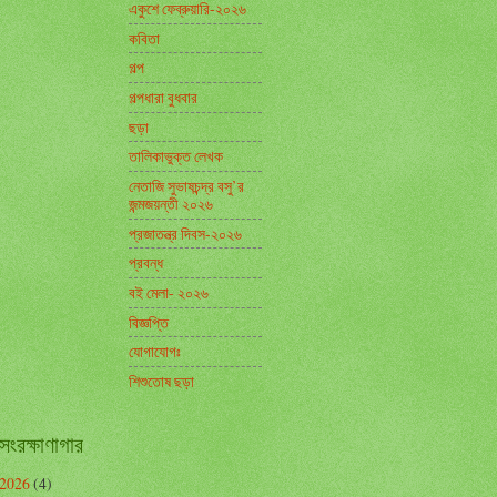
একুশে ফেব্রুয়ারি-২০২৬
কবিতা
গল্প
গল্পধারা বুধবার
ছড়া
তালিকাভুক্ত লেখক
নেতাজি সুভাষচন্দ্র বসু’র
জন্মজয়ন্তী ২০২৬
প্রজাতন্ত্র দিবস-২০২৬
প্রবন্ধ
বই মেলা- ২০২৬
বিজ্ঞপ্তি
যোগাযোগঃ
শিশুতোষ ছড়া
সংরক্ষাণাগার
 2026
(4)