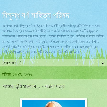
বিক্ষুব্ধ বর্ণ সাহিত্য পরিষদ
আমাদের কথা- বিক্ষুব্ধ বর্ণ সাহিত্য পরিষদ একটি স্বাধীন সাহিত্যচর্চাভিত্তিক সংগঠন।
আমাদের উদ্দেশ্য হলো—কবি, সাহিত্যিক ও নবীন লেখকদের জন্য একটি উন্মুক্ত ও
সম্মানজনক প্রকাশমাধ্যম গড়ে তোলা। আমরা নিয়মিত ই–বুক, সাহিত্য সংকলন, কবিতা,
গল্প ও প্রবন্ধ প্রকাশ করি। এই প্ল্যাটফর্মে নতুন লেখকদের লেখা যেমন জায়গা পায়,
তেমনি প্রতিষ্ঠিত সাহিত্যিকদের সৃষ্টিও পাঠকের কাছে পৌঁছে যায়। আমাদের বিশ্বাস—
সাহিত্য শুধু আবেগ নয়, সমাজ পরিবর্তনের এক শক্তিশালী হাতিয়ার।
▼
রবিবার, ১০ মে, ২০২৬
আমার তুমি গুরুদেব... - ঝরনা দত্ত