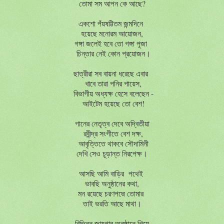
তোমা সম আপন কে আছে?
একশো পঁয়ষট্টিতম জন্মদিনে
হয়েছে মনোরম আয়োজন,
গঙ্গা জলেই হবে তো গঙ্গা পূজা
চিন্তার নেই কোন প্রয়োজন।
ছাত্রীরা সব বায়না ধরেছে এবার
খাবে তারা পনির পায়েস,
বিভাগীয় অধ্যক্ষ হেসে বলেছেন -
আইটেম হয়েছে তো বেশ!
গানের নেতৃত্ব দেবে অদ্বিতীয়া
রবীন্দ্র সংগীতে বেশ দক্ষ,
আবৃত্তিতে থাকবে সৌদামিনী
দেখি সেও চূড়ান্ত নিরপেক্ষ।
আসছি আমি বাড়ির পথেই
ভাবছি অনুষ্ঠানের কথা,
মন রয়েছে চরণপদ্মে তোমার
তাই ভরতি আছে মাথা।
বিভিন্ন জায়গার অনুষ্ঠানে গিয়ে