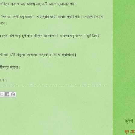
সাহিত্য একা থাকার জায়গা নয়, এটি আলো ছড়ানোর পথ।
িখতে, কেউ শুধু শুনতে। লাইব্রেরি ঘরটা আবার প্রাণ পায়। দেয়ালে টাঙানো
জ্বলে।
র লেখা গল্প পড়ে চুপ করে থাকেন অনেকক্ষণ। তারপর শুধু বলেন, “তুই ঠিকই
ু লেখা নয়, এটি মানুষের ভেতরের অন্ধকারে আলো জ্বালানো।
 জীবন্ত জায়গা।
় না।
ব্লগ 
জুন 20