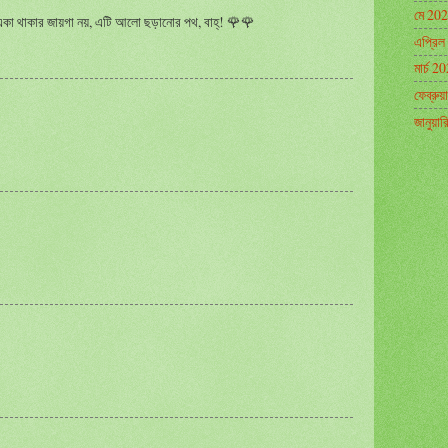
মে 20
একা থাকার জায়গা নয়, এটি আলো ছড়ানোর পথ, বাহ্! 🌹🌹
এপ্রিল
মার্চ 2
ফেব্রুয
জানুয়া