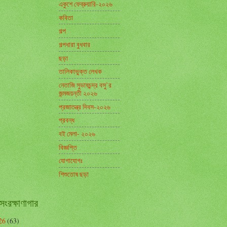
একুশে ফেব্রুয়ারি-২০২৬
কবিতা
গল্প
গল্পধারা বুধবার
ছড়া
তালিকাভুক্ত লেখক
নেতাজি সুভাষচন্দ্র বসু’র
জন্মজয়ন্তী ২০২৬
প্রজাতন্ত্র দিবস-২০২৬
প্রবন্ধ
বই মেলা- ২০২৬
বিজ্ঞপ্তি
যোগাযোগঃ
শিশুতোষ ছড়া
সংরক্ষাণাগার
26
(63)