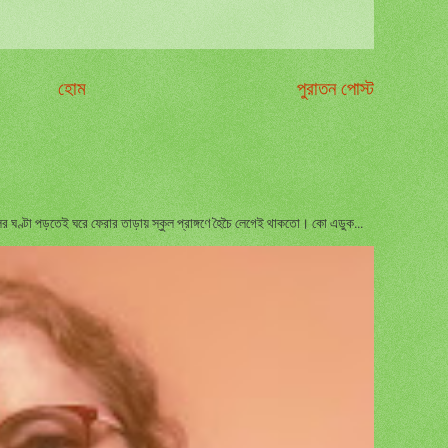
হোম
পুরাতন পোস্ট
 ঘণ্টা পড়তেই ঘরে ফেরার তাড়ায় স্কুল প্রাঙ্গণে হৈচৈ লেগেই থাকতো। কো এডুক...