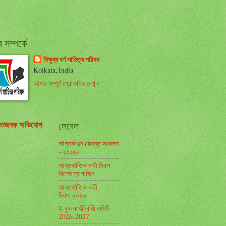
সম্পর্কে
বিক্ষুব্ধ বর্ণ সাহিত্য পরিষদ
Kolkata, India
আমার সম্পূর্ণ প্রোফাইল দেখুন
তিজনক অভিযোগ
লেবেল
অগ্নিফাগুন (বসন্ত সংকলন
- ২০২৬)
আন্তর্জাতিক নারী দিবস
বিশেষ ম্যাগাজিন
আন্তর্জাতিক নারী
দিবস-২০২৬
ই-বুক কার্যনির্বাহী কমিটি -
2026-2027