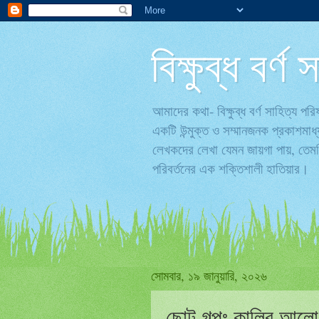
বিক্ষুব্ধ বর্
আমাদের কথা- বিক্ষুব্ধ বর্ণ সাহিত্য 
একটি উন্মুক্ত ও সম্মানজনক প্রকাশমাধ
লেখকদের লেখা যেমন জায়গা পায়, তেমনি
পরিবর্তনের এক শক্তিশালী হাতিয়ার।
সোমবার, ১৯ জানুয়ারি, ২০২৬
ছোট গল্পঃ কালির আলো