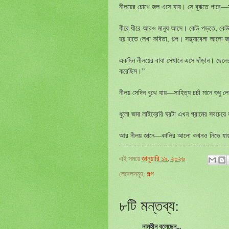
নীলয়ের চোখে জল এসে যায়। সে বুঝতে পারে—
ধীরে ধীরে আরও মানুষ আসে। কেউ পড়তে, কেউ ল
হয় হাতে লেখা কবিতা, গল্প। সন্ধ্যাবেলা আলো 
একদিন নীলয়ের বাবা সেখানে এসে দাঁড়ান। ছেলে
করেছিস।”
নীলয় সেদিন বুঝে যায়—সাহিত্য চর্চা মানে শুধ
ধুলো জমা লাইব্রেরি ঘরটা এখন গ্রামের সবচেয়ে
আর নীলয় জানে—কালির আলো কখনও নিভে যায
এই সময়ে
জানুয়ারি ১৯, ২০২৬
লেবেলসমূহ:
গল্প
৮টি মন্তব্য:
নামহীন বলেছেন...