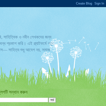
বি, সাহিত্যিক ও নবীন লেখকদের জন্য
্ধ প্রকাশ করি। এই প্ল্যাটফর্মে নতুন
্বাস— সাহিত্য শুধু আবেগ নয়, সমাজ
্লগটি সন্ধান করুন