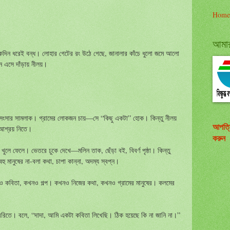
Home
আমার 
নেকদিন ধরেই বন্ধ। লোহার গেটের রং উঠে গেছে, জানালার কাঁচে ধুলো জমে আলো
এসে দাঁড়ায় নীলয়।
 সংসার সামলাক। গ্রামের লোকজন চায়—সে “কিছু একটা” হোক। কিন্তু নীলয়
আপত্
র আশ্রয় নিতে।
করুন
ুলে ফেলে। ভেতরে ঢুকে দেখে—মলিন তাক, ছেঁড়া বই, বিবর্ণ পৃষ্ঠা। কিন্তু
 মানুষের না-বলা কথা, চাপা কান্না, অদম্য স্বপ্ন।
নও কবিতা, কখনও গল্প। কখনও নিজের কথা, কখনও গ্রামের মানুষের। কলমের
রেরিতে। বলে, “দাদা, আমি একটা কবিতা লিখেছি। ঠিক হয়েছে কি না জানি না।”