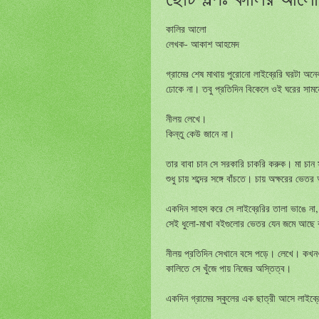
কালির আলো
লেখক- আকাশ আহমেদ
গ্রামের শেষ মাথায় পুরোনো লাইব্রেরি ঘরটা অ
ঢোকে না। তবু প্রতিদিন বিকেলে ওই ঘরের সামনে 
নীলয় লেখে।
কিন্তু কেউ জানে না।
তার বাবা চান সে সরকারি চাকরি করুক। মা চান
শুধু চায় শব্দের সঙ্গে বাঁচতে। চায় অক্ষরের ভেত
একদিন সাহস করে সে লাইব্রেরির তালা ভাঙে না, খ
সেই ধুলো-মাখা বইগুলোর ভেতর যেন জমে আছে বহু
নীলয় প্রতিদিন সেখানে বসে পড়ে। লেখে। কখ
কালিতে সে খুঁজে পায় নিজের অস্তিত্ব।
একদিন গ্রামের স্কুলের এক ছাত্রী আসে লাইব্