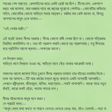
শহরের শেষ প্রান্তে, রেললাইনের ধারে একটা ছোট্ট ঘর ছিল। টিনের চাল, একপাশে
মরচে ধরা জানালা, আর দরজার গায়ে বহু বছরের পুরোনো পোস্টার—কোনোটায় কবিতার
লাইন, কোনোটায় কোনো সাহিত্য সভার আহ্বান। ঘরটার নাম কেউ জানত না, কিন্তু
আশপাশের মানুষ একে ডাকত—
“ওই লেখার ঘরটা।”
এই ঘরেই থাকত নীলয় সরকার। নীলয় কোনো নামী লেখক ছিল না। কোনো পত্রিকার
নিয়মিত কলামিস্টও না। তার বই প্রকাশ পায়নি কোনো বড় প্রকাশনায়। তবু নীলয়ের
ঘরে প্রতিদিন আলো জ্বলত—অক্ষরের আলো।
সে বিশ্বাস করত,
সাহিত্য মানে বিখ্যাত হওয়া নয়, সাহিত্য মানে বেঁচে থাকার আরেকটা ভাষা।
সকালের আলো জানালা দিয়ে ঢুকলে নীলয় প্রথমে তাকাত তার বইয়ের তাকটার দিকে।
তাক নয় আসলে—ইট আর কাঠের তক্তা জুড়ে বানানো একটা অস্থায়ী আলমারি।
সেখানে রবীন্দ্রনাথ, জীবনানন্দ, মানিক, মহাশ্বেতা—সবাই পাশাপাশি। কারো গায়ে নতুন
বাঁধাই, কারো মলাট ছেঁড়া, পাতায় পাতায় দাগ।
নীলয় বইগুলোকে মানুষ মনে করত।
সে প্রায়ই বলত—
“মানুষ যেমন কথা বলতে না পারলে ভেতরে ভেতরে ভেঙে যায়, বইও তেমনই—পড়া না