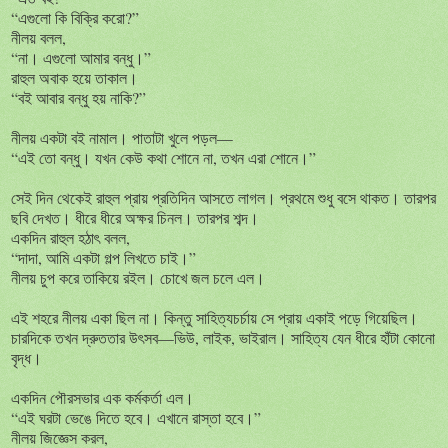
“এগুলো কি বিক্রি করো?”
নীলয় বলল,
“না। এগুলো আমার বন্ধু।”
রাহুল অবাক হয়ে তাকাল।
“বই আবার বন্ধু হয় নাকি?”
নীলয় একটা বই নামাল। পাতাটা খুলে পড়ল—
“এই তো বন্ধু। যখন কেউ কথা শোনে না, তখন এরা শোনে।”
সেই দিন থেকেই রাহুল প্রায় প্রতিদিন আসতে লাগল। প্রথমে শুধু বসে থাকত। তারপর
ছবি দেখত। ধীরে ধীরে অক্ষর চিনল। তারপর শব্দ।
একদিন রাহুল হঠাৎ বলল,
“দাদা, আমি একটা গল্প লিখতে চাই।”
নীলয় চুপ করে তাকিয়ে রইল। চোখে জল চলে এল।
এই শহরে নীলয় একা ছিল না। কিন্তু সাহিত্যচর্চায় সে প্রায় একাই পড়ে গিয়েছিল।
চারদিকে তখন দ্রুততার উৎসব—ভিউ, লাইক, ভাইরাল। সাহিত্য যেন ধীরে হাঁটা কোনো
বৃদ্ধ।
একদিন পৌরসভার এক কর্মকর্তা এল।
“এই ঘরটা ভেঙে দিতে হবে। এখানে রাস্তা হবে।”
নীলয় জিজ্ঞেস করল,