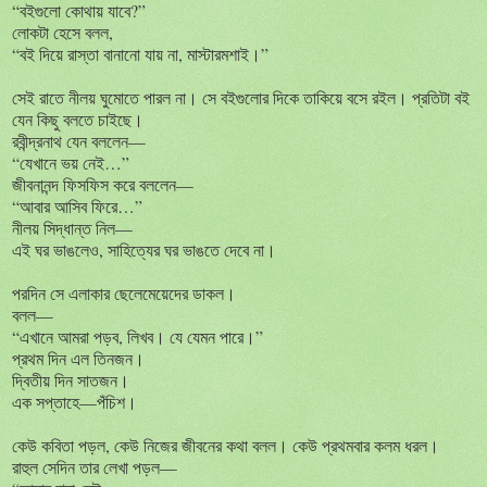
“বইগুলো কোথায় যাবে?”
লোকটা হেসে বলল,
“বই দিয়ে রাস্তা বানানো যায় না, মাস্টারমশাই।”
সেই রাতে নীলয় ঘুমোতে পারল না। সে বইগুলোর দিকে তাকিয়ে বসে রইল। প্রতিটা বই
যেন কিছু বলতে চাইছে।
রবীন্দ্রনাথ যেন বললেন—
“যেখানে ভয় নেই…”
জীবনানন্দ ফিসফিস করে বললেন—
“আবার আসিব ফিরে…”
নীলয় সিদ্ধান্ত নিল—
এই ঘর ভাঙলেও, সাহিত্যের ঘর ভাঙতে দেবে না।
পরদিন সে এলাকার ছেলেমেয়েদের ডাকল।
বলল—
“এখানে আমরা পড়ব, লিখব। যে যেমন পারে।”
প্রথম দিন এল তিনজন।
দ্বিতীয় দিন সাতজন।
এক সপ্তাহে—পঁচিশ।
কেউ কবিতা পড়ল, কেউ নিজের জীবনের কথা বলল। কেউ প্রথমবার কলম ধরল।
রাহুল সেদিন তার লেখা পড়ল—