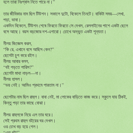
হলে তারা নিঃশ্বাস নিতে পারে না।”
তার জীবিকার নাম ছিল টিউশন। সকালে দুটো, বিকেলে তিনটে। বাকিটা সময়—লেখা,
পড়া, ভাবা।
একদিন বিকেলে, টিউশন শেষে ফিরতে ফিরতে সে দেখল, রেললাইনের পাশে একটা ছেলে
বসে আছে। বয়স বড়জোর দশ-এগারো। চোখে অদ্ভুত একটা শূন্যতা।
নীলয় জিজ্ঞেস করল,
“কি রে, এখানে বসে আছিস কেন?”
ছেলেটা চুপ করে রইল।
নীলয় আবার বলল,
“বই পড়তে পারিস?”
ছেলেটা মাথা নাড়ল—না।
নীলয় হাসল।
“ভয় নেই। আমিও প্রথমে পারতাম না।”
ছেলেটার নাম ছিল রাহুল। বাবা নেই, মা লোকের বাড়িতে কাজ করে। স্কুলে যায় ঠিকই,
কিন্তু পড়া তার কাছে বোঝা।
নীলয় রাহুলকে নিয়ে এল তার ঘরে।
সেই প্রথম রাহুল বইয়ের ঘর দেখল।
ওর চোখ বড় হয়ে গেল।
“এত বই!”