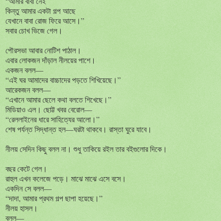
“আমার বাবা নেই
কিন্তু আমার একটা গল্প আছে
যেখানে বাবা রোজ ফিরে আসে।”
সবার চোখ ভিজে গেল।
পৌরসভা আবার নোটিশ পাঠাল।
এবার লোকজন দাঁড়াল নীলয়ের পাশে।
একজন বলল—
“এই ঘর আমাদের বাচ্চাদের পড়তে শিখিয়েছে।”
আরেকজন বলল—
“এখানে আমার ছেলে কথা বলতে শিখেছে।”
মিডিয়াও এল। ছোট্ট খবর বেরোল—
“রেললাইনের ধারে সাহিত্যের আলো।”
শেষ পর্যন্ত সিদ্ধান্ত হল—ঘরটা থাকবে। রাস্তা ঘুরে যাবে।
নীলয় সেদিন কিছু বলল না। শুধু তাকিয়ে রইল তার বইগুলোর দিকে।
বছর কেটে গেল।
রাহুল এখন কলেজে পড়ে। মাঝে মাঝে এসে বসে।
একদিন সে বলল—
“দাদা, আমার প্রথম গল্প ছাপা হয়েছে।”
নীলয় হাসল।
বলল—