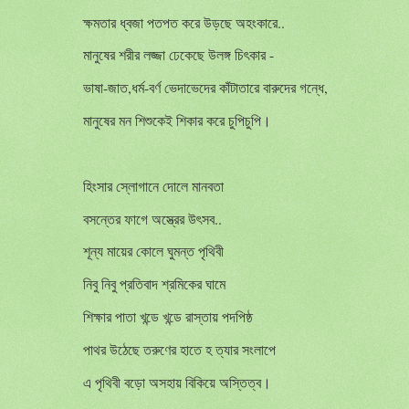
ক্ষমতার ধ্বজা পতপত করে উড়ছে অহংকারে..
মানুষের শরীর লজ্জা ঢেকেছে উলঙ্গ চিৎকার -
ভাষা-জাত,ধর্ম-বর্ণ ভেদাভেদের কাঁটাতারে বারুদের গন্ধে,
মানুষের মন শিশুকেই শিকার করে চুপিচুপি।
হিংসার স্লোগানে দোলে মানবতা
বসন্তের ফাগে অস্ত্রের উৎসব..
শূন্য মায়ের কোলে ঘুমন্ত পৃথিবী
নিবু নিবু প্রতিবাদ শ্রমিকের ঘামে
শিক্ষার পাতা খন্ডে খন্ডে রাস্তায় পদপিষ্ঠ
পাথর উঠেছে তরুণের হাতে হ ত্যার সংলাপে
এ পৃথিবী বড়ো অসহায় বিকিয়ে অস্তিত্ব।