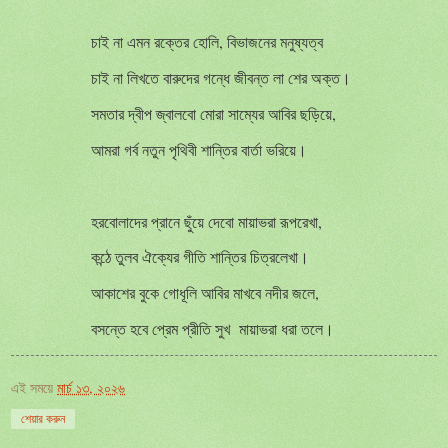
চাই না এমন রক্তের হোলি, বিভাজনের মনুষ্যত্ব
চাই না লিখতে বারুদের গন্ধে জীবন্ত লা শের অক্ত।
সমতার দ্বীপ জ্বালবো মোরা সাম্যের আবির ছড়িয়ে,
আমরা গর্ব নতুন পৃথিবী শান্তির বার্তা ভরিয়ে।
হরবোলাদের প্রানে ছুঁয়ে দেবো মায়াভরা রূপরেখা,
কন্ঠে তুলব ঐক্যের গীতি শান্তির চিত্রলেখা।
আকাশের বুকে গোধূলি আবির মাখবে নদীর জলে,
বসন্তে হবে প্রেম প্রীতি সুখ মায়াভরা ধরা তলে।
এই সময়ে
মার্চ ১৩, ২০২৬
শেয়ার করুন