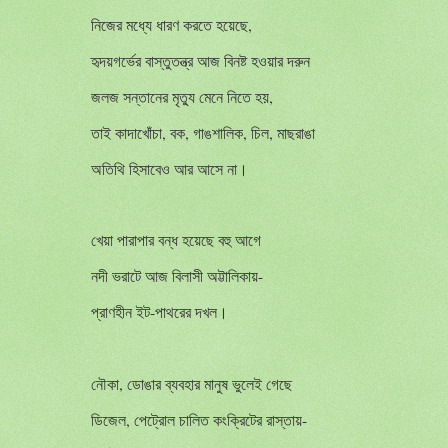
নিজের মধ্যে ধারণ করতে হয়েছে,
হৃদয়গর্ভের বাস্তুতন্ত্র আজ বিনষ্ট হওয়ার দরুন
জলজ সন্তানের মৃত্যু মেনে নিতে হয়,
তাই কাদাখোঁচা, বক, গাঙশালিক, চিল, মাছরাঙা
অতিথি হিসাবেও আর আসে না।
খেয়া পারাপার বন্ধ হয়েছে বহু আগে
নদী ভরাটে আজ বিলাসী অট্টালিকায়-
প্রাণহীন ইট-পাথরের দখল।
নৌকা, ডোঙার ব্যবহার মানুষ ভুলেই গেছে
ডিজেল, পেট্রোল চালিত কংক্রিটের রাস্তায়-