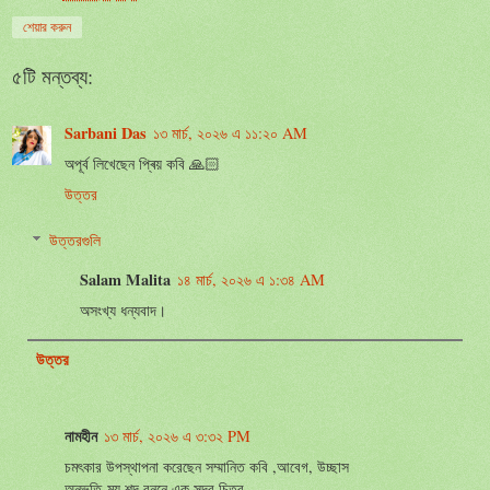
শেয়ার করুন
৫টি মন্তব্য:
Sarbani Das
১৩ মার্চ, ২০২৬ এ ১১:২০ AM
অপূর্ব লিখেছেন প্ৰিয় কবি 🙏🏻
উত্তর
উত্তরগুলি
Salam Malita
১৪ মার্চ, ২০২৬ এ ১:৩৪ AM
অসংখ্য ধন্যবাদ।
উত্তর
নামহীন
১৩ মার্চ, ২০২৬ এ ৩:৩২ PM
চমৎকার উপস্থাপনা করেছেন সম্মানিত কবি ,আবেগ, উচ্ছাস
অনুভূতি-ময় শব্দ বুননে এক সুন্দর চিত্র