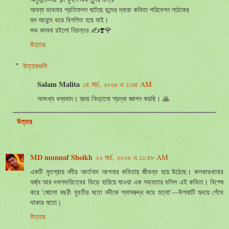
অনন্য ভাবনার প্রতিফলন ঘটেছে ছন্দের দ্বারা কবিতা পরিবেশন পাঠকের
মন আনন্দে ভরে বিগলিত হয়ে যাই।
শুভ কামনা রইলো নিরন্তর ✍️❣️🌹
উত্তর
উত্তরগুলি
Salam Malita
১৪ মার্চ, ২০২৬ এ ১:৩৫ AM
অসংখ্য ধন্যবাদ। হৃদয় নিংড়ানো শ্রদ্ধা জ্ঞাপন করছি। 🙏
উত্তর
MD munnaf Sheikh
২২ মার্চ, ২০২৬ এ ১১:৫৮ AM
একটি মৃতপ্রায় নদীর আর্তনাদ আপনার কবিতায় জীবন্ত হয়ে উঠেছে। কলকারখানার
বর্জ্য আর দখলদারিত্বের ভিড়ে হারিয়ে যাওয়া এক সভ্যতার দলিল এই কবিতা। বিশেষ
করে 'ষোলো বছরী যুবতীর মতো নদীকে শ্বাসরুদ্ধ করে হত্যা'—উপমাটি হৃদয়ে গেঁথে
থাকার মতো।
উত্তর