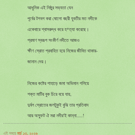
আধুনিক এই নিষ্ঠুর সভ্যতা যেন
পূর্বের টগবগ করা ষোলো বছরী যুবতীর মত নদীকে
একেবারে শ্বাসরুদ্ধ করে হ*ত্যা করেছে।
প্রমাণ স্বরূপ সংকীর্ণ নদীতে আজও
ক্ষীণ স্রোত প্রবাহিত হয়ে নিজের জীবিত থাকার-
জানান দেয়।
নিজের কষ্টের পাহাড়ে জমা অভিমান গলিয়ে
শক্ত মাটির বুক চিরে বয়ে যায়,
দুর্বল স্রোতের জলটুকুই বুঝি তার প্রতিবাদ
আর অস্ফুট ঐ মরা নদীর'ই কান্না.....!
এই সময়ে
মার্চ ১৩, ২০২৬