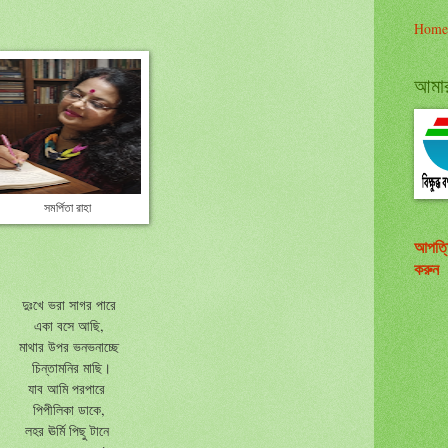
Home
আমার 
সমর্পিতা রাহা
আপত্
করুন
দুঃখে ভরা সাগর পারে
একা বসে আছি,
মাথার উপর ভনভনাচ্ছে
চিন্তামনির মাছি।
যাব আমি পরপারে
পিপীলিকা ডাকে,
লহর ঊর্মি পিছু টানে