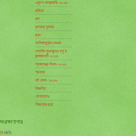
একুশে ফেব্রুয়ারি-২০২৬
কবিতা
গল্প
গল্পধারা বুধবার
ছড়া
তালিকাভুক্ত লেখক
নেতাজি সুভাষচন্দ্র বসু’র
জন্মজয়ন্তী ২০২৬
প্রজাতন্ত্র দিবস-২০২৬
প্রবন্ধ
বই মেলা- ২০২৬
বিজ্ঞপ্তি
যোগাযোগঃ
শিশুতোষ ছড়া
সংরক্ষাণাগার
26
(63)