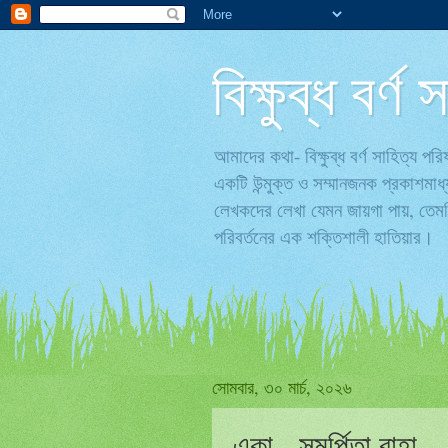
বিক্ষুব্ধ বর্
আমাদের কথা- বিক্ষুব্ধ বর্ণ সাহিত্য 
একটি উন্মুক্ত ও সম্মানজনক প্রকাশমাধ
লেখকদের লেখা যেমন জায়গা পায়, তেমনি
পরিবর্তনের এক শক্তিশালী হাতিয়ার।
সোমবার, ৩০ মার্চ, ২০২৬
একা - সমর্পিতা রাহা