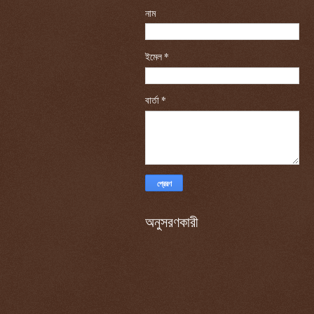
নাম
ইমেল
*
বার্তা
*
অনুসরণকারী