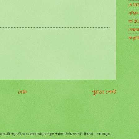
মে 20
এপ্রিল
মার্চ 2
ফেব্রুয
জানুয়া
হোম
পুরাতন পোস্ট
 ঘণ্টা পড়তেই ঘরে ফেরার তাড়ায় স্কুল প্রাঙ্গণে হৈচৈ লেগেই থাকতো। কো এডুক...