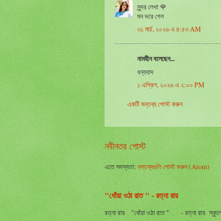
সুন্দর লেখা 🌹
মন ভরে গেল
৩১ মার্চ, ২০২৬ এ ৪:৫৩ AM
নামহীন বলেছেন...
ধন্যবাদ
১ এপ্রিল, ২০২৬ এ ২:০০ PM
একটি মন্তব্য পোস্ট করুন
নবীনতর পোস্ট
এতে সদস্যতা:
মন্তব্যগুলি পোস্ট করুন (Atom)
"ধোঁয়া ওঠা রাত " - রত্না রায়
রত্না রায় "ধোঁয়া ওঠা রাত " - রত্না রায় স্কুলের