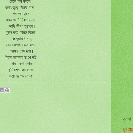
ছেড়ে যাব কাকে!
জগৎ জুড়ে কীটের বাসা
পতঙ্গরা হাসে,
এখন আমি নিরুপায় গো
আছি ভীষণ ত্রাসে।
কুটুস করে কামড় দিচ্ছে
চিন্তামনি মশা,
মনের মধ্যে রক্ত ঝরে
আমার চরম দশা।
বিষের জ্বালায় দুঃখে মরি
নানা কথা শোনা
কুমিরাশ্রু হাস্যরসে
ভয়ে প্রমাদ গোনা
ব্লগ 
জুন 20