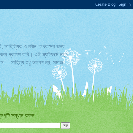
বি, সাহিত্যিক ও নবীন লেখকদের জন্য
্ধ প্রকাশ করি। এই প্ল্যাটফর্মে নতুন
্বাস— সাহিত্য শুধু আবেগ নয়, সমাজ
্লগটি সন্ধান করুন