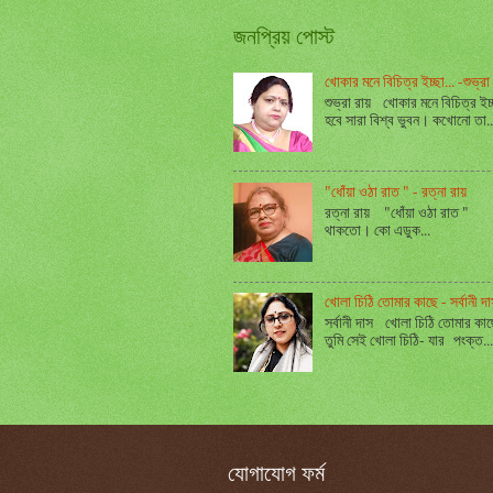
জনপ্রিয় পোস্ট
খোকার মনে বিচিত্র ইচ্ছা... -শুভ্রা 
শুভ্রা রায় খোকার মনে বিচিত্র ইচ
হবে সারা বিশ্ব ভুবন। কখোনো তা..
"ধোঁয়া ওঠা রাত " - রত্না রায়
রত্না রায় "ধোঁয়া ওঠা রাত " - র
থাকতো। কো এডুক...
খোলা চিঠি তোমার কাছে - সর্বানী দা
সর্বানী দাস খোলা চিঠি তোমার কা
তুমি সেই খোলা চিঠি- যার পংক্ত...
যোগাযোগ ফর্ম