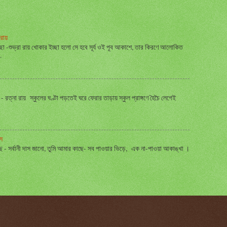
রায়
্ছা -শুভ্রা রায় খোকার ইচ্ছা হলো সে হবে সূর্য ওই পূব আকাশে, তার কিরণে আলোকিত
.
ত্না রায় স্কুলের ঘণ্টা পড়তেই ঘরে ফেরার তাড়ায় স্কুল প্রাঙ্গণে হৈচৈ লেগেই
স
ছে - সর্বানী দাস জানো, তুমি আমার কাছে- সব পাওয়ার ভিড়ে, এক না-পাওয়া আকাঙ্খা ।