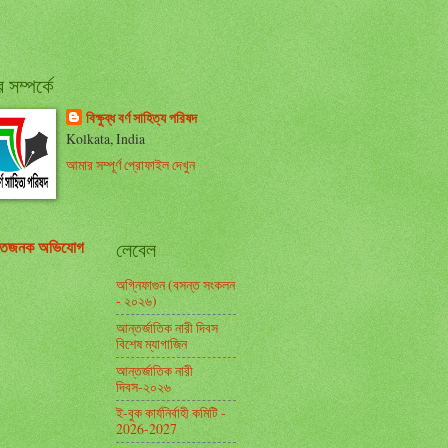
সম্পর্কে
বিক্ষুব্ধ বর্ণ সাহিত্য পরিষদ
Kolkata, India
আমার সম্পূর্ণ প্রোফাইল দেখুন
তিজনক অভিযোগ
লেবেল
অগ্নিফাগুন (বসন্ত সংকলন
- ২০২৬)
আন্তর্জাতিক নারী দিবস
বিশেষ ম্যাগাজিন
আন্তর্জাতিক নারী
দিবস-২০২৬
ই-বুক কার্যনির্বাহী কমিটি -
2026-2027