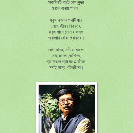
সারাদিনটি কাটে বেশ সুন্দর
মনকে বানায় পাগল।
সবুজ বাংলার পথটি ধরে
চলছে জীবন নিরন্তর,
সবুজ ধানে সোনার ফসল
জ্বালানি ধোঁয়া প্রান্তর।
কেউ যাচ্ছে নদীতে ধরতে
মাছ জালে ,বরশিতে,
প্রাণচঞ্চল গ্রামের এ জীবন
সদাই হাস্য ধরিত্রীতে।