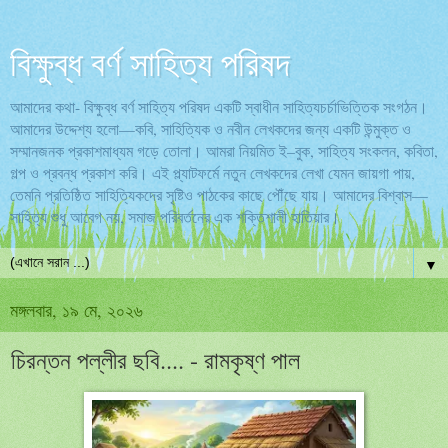
বিক্ষুব্ধ বর্ণ সাহিত্য পরিষদ
আমাদের কথা- বিক্ষুব্ধ বর্ণ সাহিত্য পরিষদ একটি স্বাধীন সাহিত্যচর্চাভিত্তিক সংগঠন।
আমাদের উদ্দেশ্য হলো—কবি, সাহিত্যিক ও নবীন লেখকদের জন্য একটি উন্মুক্ত ও
সম্মানজনক প্রকাশমাধ্যম গড়ে তোলা। আমরা নিয়মিত ই–বুক, সাহিত্য সংকলন, কবিতা,
গল্প ও প্রবন্ধ প্রকাশ করি। এই প্ল্যাটফর্মে নতুন লেখকদের লেখা যেমন জায়গা পায়,
তেমনি প্রতিষ্ঠিত সাহিত্যিকদের সৃষ্টিও পাঠকের কাছে পৌঁছে যায়। আমাদের বিশ্বাস—
সাহিত্য শুধু আবেগ নয়, সমাজ পরিবর্তনের এক শক্তিশালী হাতিয়ার।
▼
মঙ্গলবার, ১৯ মে, ২০২৬
চিরন্তন পল্লীর ছবি.... - রামকৃষ্ণ পাল