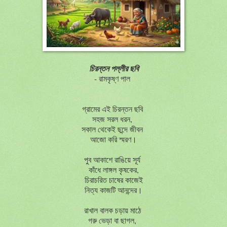
চিরন্তন পল্লীর ছবি
- রামকৃষ্ণ পাল
গ্রামের এই চিরন্তন ছবি
সহজ সরল ধরন,
সকাল থেকেই ছন্দে জীবন
আজো করি স্মরণ।
পুব আকাশে রাঙিয়ে সূর্য
কাঁধে লাঙ্গল কৃষকের,
চিরাচরিত চাষের কাজেই
নিত্য কাজটি আনন্দের।
রাখাল বালক চড়ায় মাঠে
গরু ভেড়া বা ছাগল,